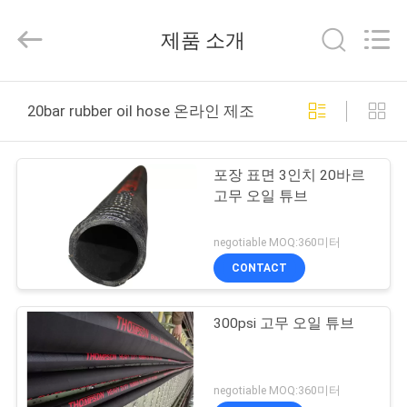
Rubber
and
Plastic
제품 소개
Technology
(Hebei)
Co.,
Ltd.
All
집
Rights
Reserved.
20bar rubber oil hose 온라인 제조
Developed
by
ECER
제
포장 표면 3인치 20바르
품
고무 오일 튜브
negotiable MOQ:360미터
회
CONTACT
사
300psi 고무 오일 튜브
소
개
negotiable MOQ:360미터