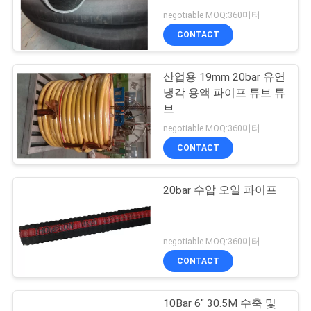
의
negotiable MOQ:360미터
하
CONTACT
기
산업용 19mm 20bar 유연
냉각 용액 파이프 튜브 튜
소
브
식
negotiable MOQ:360미터
CONTACT
조
20bar 수압 오일 파이프
회
를
negotiable MOQ:360미터
요
CONTACT
청
10Bar 6" 30.5M 수축 및