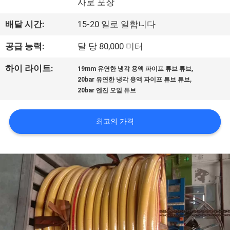
사로 포장
공
배달 시간:
15-20 일로 일합니다
장
공급 능력:
달 당 80,000 미터
견
,
하이 라이트:
19mm 유연한 냉각 용액 파이프 튜브 튜브
학
,
20bar 유연한 냉각 용액 파이프 튜브 튜브
20bar 엔진 오일 튜브
품
최고의 가격
질
관
리
문