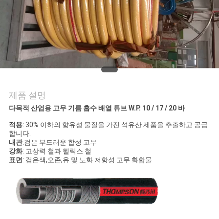
의
하
기
소
식
제품 설명
다목적 산업용 고무 기름 흡수 배열 튜브 W.P. 10 / 17 / 20 바
조
적용
: 30% 이하의 향유성 물질을 가진 석유산 제품을 추출하고 공급
합니다.
내관
:검은 부드러운 합성 고무
회
강화
: 고상력 철과 헬릭스 철
표면
: 검은색,오존,유 및 노화 저항성 고무 화합물
를
요
청