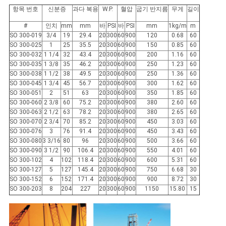
하
항목 번호
신분증
과다 복용
W.P.
혈압
굽기 반지름
무게
길이
다
#
인치
mm
mm
바
PSI
바
PSI
mm
1kg/m
m
SO 300-019
3/4
19
29.4
20
300
60
900
120
0.68
60
SO 300-025
1
25
35.5
20
300
60
900
150
0.85
60
SO 300-032
1 1/4
32
43.4
20
300
60
900
200
1.16
60
사
SO 300-035
1 3/8
35
46.2
20
300
60
900
250
1.23
60
SO 300-038
1 1/2
38
49.5
20
300
60
900
250
1.36
60
이
SO 300-045
1 3/4
45
56.7
20
300
60
900
300
1.62
60
SO 300-051
2
51
63
20
300
60
900
350
1.85
60
트
SO 300-060
2 3/8
60
75.2
20
300
60
900
380
2.60
60
SO 300-063
2 1/2
63
78.2
20
300
60
900
380
2.65
60
맵
SO 300-070
2 3/4
70
85.2
20
300
60
900
450
3.03
60
SO 300-076
3
76
91.4
20
300
60
900
450
3.43
60
SO 300-080
3 3/16
80
96
20
300
60
900
500
3.66
60
SO 300-090
3 1/2
90
106.4
20
300
60
900
550
4.01
60
PRIVACY
SO 300-102
4
102
118.4
20
300
60
900
600
5.31
60
POLICY
SO 300-127
5
127
145.4
20
300
60
900
750
6.68
30
SO 300-152
6
152
171.4
20
300
60
900
900
8.72
30
SO 300-203
8
204
227
20
300
60
900
1150
15.80
15