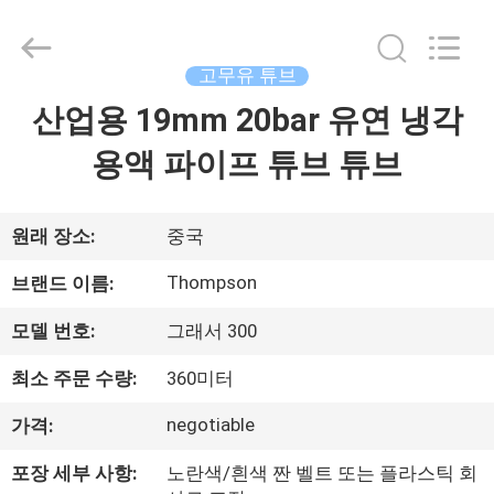
Rubber
and
Plastic
Technology
(Hebei)
고무유 튜브
Co.,
Ltd.
All
산업용 19mm 20bar 유연 냉각
집
Rights
Reserved.
Developed
용액 파이프 튜브 튜브
by
ECER
제
품
원래 장소:
중국
Thompson
브랜드 이름:
회
모델 번호:
그래서 300
사
최소 주문 수량:
360미터
소
negotiable
가격:
개
포장 세부 사항:
노란색/흰색 짠 벨트 또는 플라스틱 회