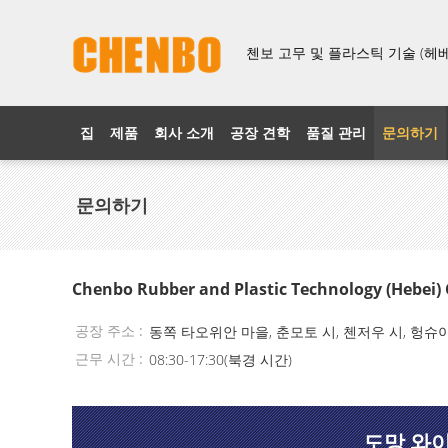
첸보 고무 및 플라스틱 기술 (헤베이
집
제품
회사 소개
공장 견학
품질 관리
문의하기
문의하기
Chenbo Rubber and Plastic Technology (Hebei) C
공장 주소 :
동쪽 타오위안 마을, 춘모토 시, 첸저우 시, 헝슈이
근무 시간 :
08:30-17:30(북경 시간)
도망 와이