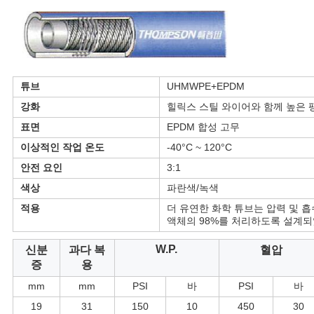
하
다
사
튜브
UHMWPE+EPDM
강화
힐릭스 스틸 와이어와 함께 높은 
이
표면
EPDM 합성 고무
트
이상적인 작업 온도
-40°C ~ 120°C
맵
안전 요인
3:1
색상
파란색/녹색
적용
더 유연한 화학 튜브는 압력 및 흡
PRIVACY
액체의 98%를 처리하도록 설계되
POLICY
W.P.
신분
과다 복
혈압
증
용
mm
mm
PSI
바
PSI
바
19
31
150
10
450
30