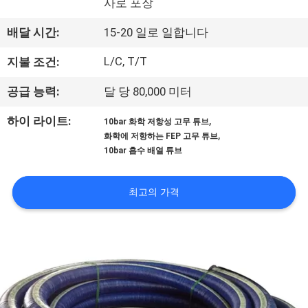
사로 포장
공
배달 시간:
15-20 일로 일합니다
장
L/C, T/T
지불 조건:
견
공급 능력:
달 당 80,000 미터
학
,
하이 라이트:
10bar 화학 저항성 고무 튜브
,
화학에 저항하는 FEP 고무 튜브
품
10bar 흡수 배열 튜브
질
최고의 가격
관
리
문