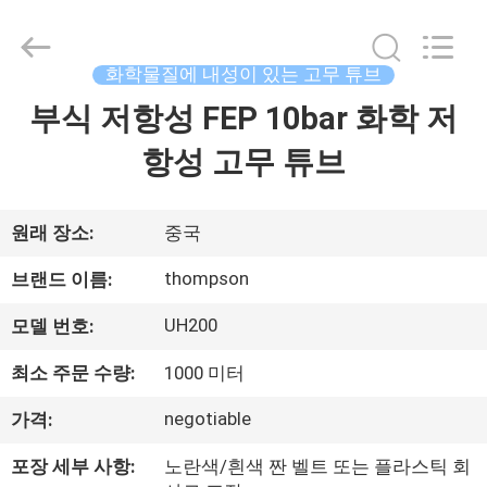
화
된
흡
수
튜
화학물질에 내성이 있는 고무 튜브
브
협
부식 저항성 FEP 10bar 화학 저
집
력
업
체.
항성 고무 튜브
Copyright
©
제
2021
-
2025
품
Chenbo
원래 장소:
중국
Rubber
and
Plastic
thompson
브랜드 이름:
Technology
(Hebei)
회
Co.,
UH200
모델 번호:
Ltd.
All
사
Rights
Reserved.
최소 주문 수량:
1000 미터
Developed
소
by
ECER
negotiable
가격:
개
포장 세부 사항:
노란색/흰색 짠 벨트 또는 플라스틱 회