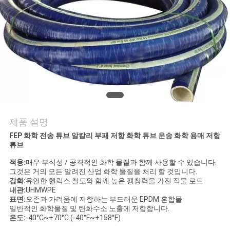
의
하
기
소
식
제품 설명
조
FEP 화학 전송 튜브 알칼리 부패 저항 화학 튜브 운송 화학 용매 저항
튜브
회
적용:
매우 부식성 / 공격적인 화학 물질과 함께 사용할 수 있습니다.
를
그것은 거의 모든 알려진 산업 화학 물질을 처리 할 것입니다.
강화:
유연한 헬릭스 철도와 함께 높은 팽창력을 가진 직물 로드
내관:
UHMWPE
요
표면:
오존과 가려움에 저항하는 부드러운 EPDM 혼합물
일반적인 화학물질 및 탄화수소 노출에 저항합니다.
청
온도:
-40°C~+70°C (-40°F~+158°F)