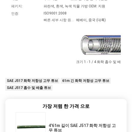
하
패키지:
파란색, 흰색, 녹색 직물 가방 OEM: 지원
다
ISO9001:2008
인증:
빠른 세부 사항 원산지:
헤베이, 중국 (대륙)
사
이
트
크기 1 - 1 / 4 화학 흡수 및 배출 튜
맵
SAE J517 화학 저항성 고무 튜브
61m 긴 화학 저항성 고무 튜브
SAE J517 흡수 및 배출 튜브
PRIVACY
POLICY
가장 저렴 한 가격 으로
4'61m 길이 SAE J517 화학 저항성 고
무 튜브