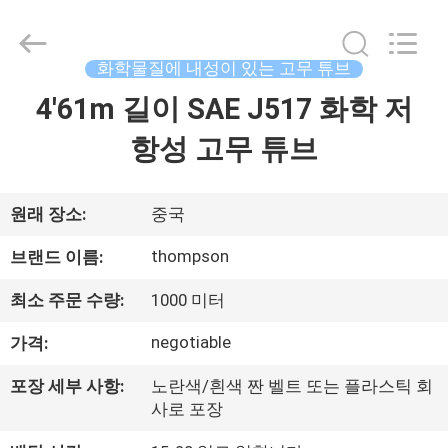
학
고
무
튜
브
화학물질에 내성이 있는 고무 튜브
supplier.
Copyright
4'61m 길이 SAE J517 화학 저
집
©
2021
-
항성 고무 튜브
2025
Chenbo
Rubber
제
and
Plastic
Technology
품
원래 장소:
중국
(Hebei)
Co.,
Ltd.
thompson
브랜드 이름:
All
Rights
회
Reserved.
Developed
최소 주문 수량:
1000 미터
by
사
ECER
negotiable
가격:
소
포장 세부 사항:
노란색/흰색 짠 벨트 또는 플라스틱 회
개
사로 포장