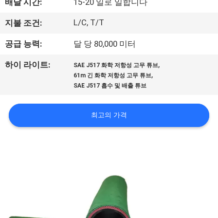
배달 시간:
15-20 일로 일합니다
공
L/C, T/T
지불 조건:
장
공급 능력:
달 당 80,000 미터
견
,
하이 라이트:
SAE J517 화학 저항성 고무 튜브
학
,
61m 긴 화학 저항성 고무 튜브
SAE J517 흡수 및 배출 튜브
품
최고의 가격
질
관
리
문