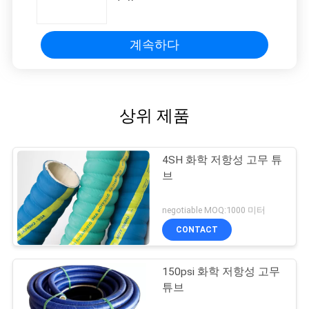
계속하다
상위 제품
4SH 화학 저항성 고무 튜
브
negotiable MOQ:1000 미터
CONTACT
150psi 화학 저항성 고무
튜브