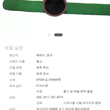
의
하
기
소
식
제품 설명
원산지:
헤베이, 중국
브랜드 이름:
톰슨
조
모델 번호:
화학 튜브
회
제품 이름:
화학 튜브
소재:
EPDM 및 UHMWPE
를
61m/roll
최대 길이:
요
적용:
흡수 및 배출 화학 물질
SAE J517, ISO 4079
표준:
청
강화:
스파이럴 스틸 와이어와 함께 다층 
내관:
부드러운 UHMW 초고 분자량 폴리에틸렌