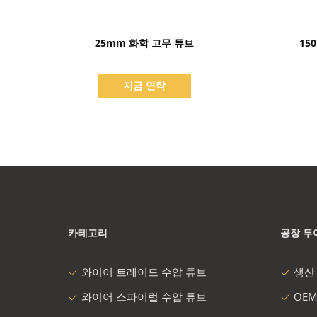
세부 정보 표시
25mm 화학 고무 튜브
15
지금 연락
카테고리
공장 투
와이어 트레이드 수압 튜브
생산
와이어 스파이럴 수압 튜브
OEM