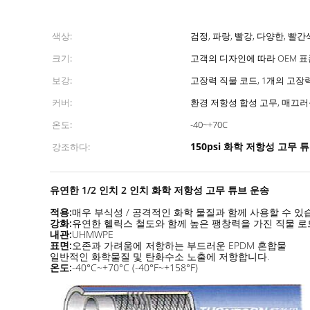
색상:
검정, 파랑, 빨강, 다양한, 빨
크기:
고객의 디자인에 따라 OEM 표
보강:
고장력 직물 코드, 1개의 고장력
커버:
환경 저항성 합성 고무, 매끄러
온도:
-40~+70C
150psi 화학 저항성 고무 
강조하다:
유연한 1/2 인치 2 인치 화학 저항성 고무 튜브 운송
적용:
매우 부식성 / 공격적인 화학 물질과 함께 사용할 수 있
강화:
유연한 헬릭스 철도와 함께 높은 팽창력을 가진 직물 로
내관:
UHMWPE
표면:
오존과 가려움에 저항하는 부드러운 EPDM 혼합물
일반적인 화학물질 및 탄화수소 노출에 저항합니다.
온도:
-40°C~+70°C (-40°F~+158°F)