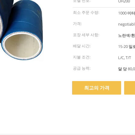
모델 번호:
UH200
최소 주문 수량:
1000 미
가격:
negotiabl
포장 세부 사항:
노란색/흰
배달 시간:
15-20 
지불 조건:
L/C, T/T
공급 능력:
달 당 80,
최고의 가격