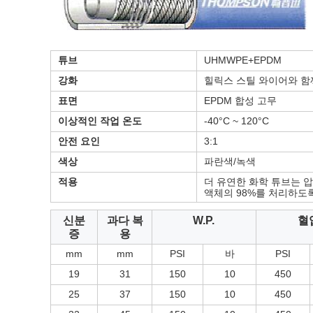
튜브
UHMWPE+EPDM
강화
힐릭스 스틸 와이어와 함
표면
EPDM 합성 고무
이상적인 작업 온도
-40°C ~ 120°C
안전 요인
3:1
색상
파란색/녹색
적용
더 유연한 화학 튜브는 압
액체의 98%를 처리하도
신분
과다 복
W.P.
혈
증
용
mm
mm
PSI
바
PSI
19
31
150
10
450
25
37
150
10
450