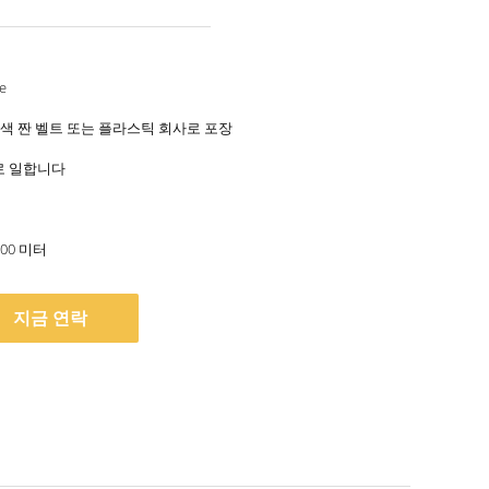
터
e
색 짠 벨트 또는 플라스틱 회사로 포장
일로 일합니다
000 미터
지금 연락