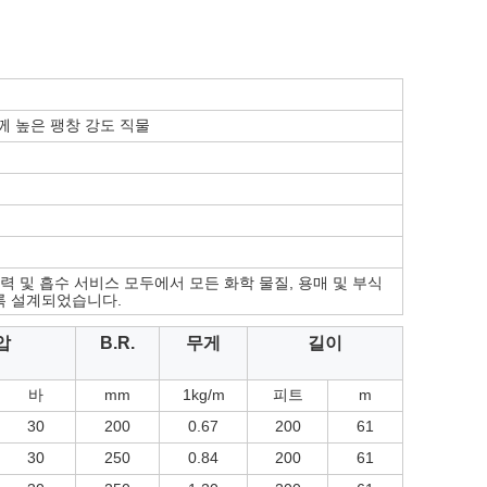
께 높은 팽창 강도 직물
력 및 흡수 서비스 모두에서 모든 화학 물질, 용매 및 부식
록 설계되었습니다.
압
B.R.
무게
길이
바
mm
1kg/m
피트
m
30
200
0.67
200
61
30
250
0.84
200
61