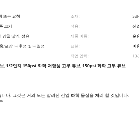
간색 또는 요청
소재:
SB
준 크기
적용:
산
 강철 땋기, 섬유
제품 이름:
운
움/포장, 내후성 및 내열성
표본:
이
작업 압력:
10-
튜브
1/2인치 150psi 화학 저항성 고무 튜브
150psi 화학 고무 튜브
,
,
습니다. 그것은 거의 모든 알려진 산업 화학 물질을 처리 할 것입니다.
드