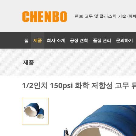
첸보 고무 및 플라스틱 기술 (헤베이
집
제품
회사 소개
공장 견학
품질 관리
문의하기
제품
1/2인치 150psi 화학 저항성 고무