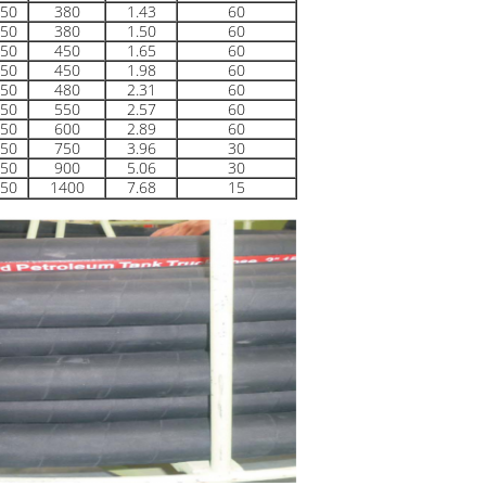
50
380
1.43
60
50
380
1.50
60
50
450
1.65
60
50
450
1.98
60
50
480
2.31
60
50
550
2.57
60
50
600
2.89
60
50
750
3.96
30
50
900
5.06
30
50
1400
7.68
15