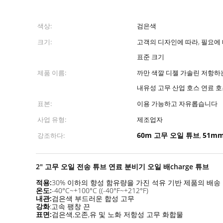
색상:
검은색
크기:
고객의 디자인에 따라, 필요에 
표준 크기
제품 이름:
까만 색깔 디젤 가솔린 저항하는
내유성 고무 산업 호스 연료 
표본:
이용 가능하고 자유롭습니다
사업 유형:
제조업자
60m 고무 오일 튜브
51m
강조하다:
,
2" 고무 오일 전송 튜브 연료 분비기 오일 배charge 튜브
적용:
30% 이하의 향성 함유량을 가진 석유 기반 제품의 배송
온도:
-40°C~+100°C ((-40°F~+212°F)
내관:
검은색 부드러운 합성 고무
강화
:고속 팽창 끈
표면:
검은색,오존,유 및 노화 저항성 고무 화합물