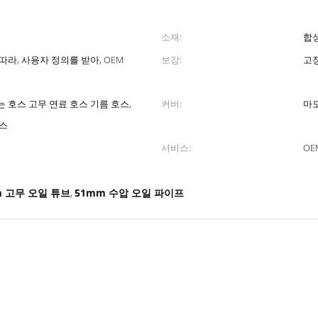
소재:
합
따라, 사용자 정의를 받아, OEM
보강:
고장
 호스 고무 연료 호스 기름 호스,
커버:
마모
호스
서비스:
OE
m 고무 오일 튜브
51mm 수압 오일 파이프
,