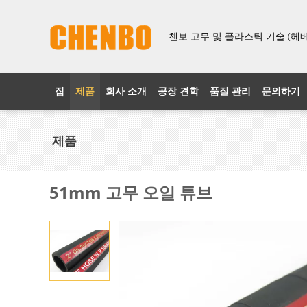
첸보 고무 및 플라스틱 기술 (헤베이
집
제품
회사 소개
공장 견학
품질 관리
문의하기
제품
51mm 고무 오일 튜브