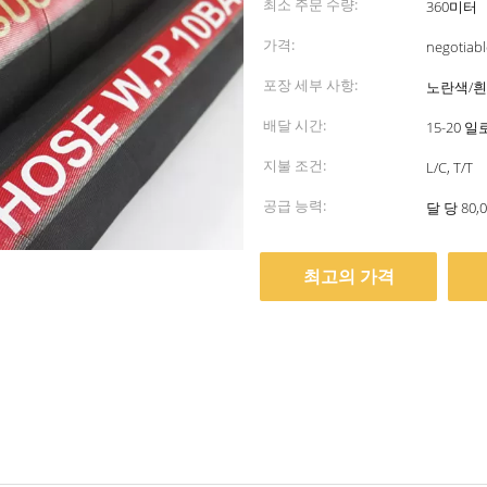
최소 주문 수량:
360미터
가격:
negotiabl
포장 세부 사항:
노란색/흰
배달 시간:
15-20 
지불 조건:
L/C, T/T
공급 능력:
달 당 80,
최고의 가격