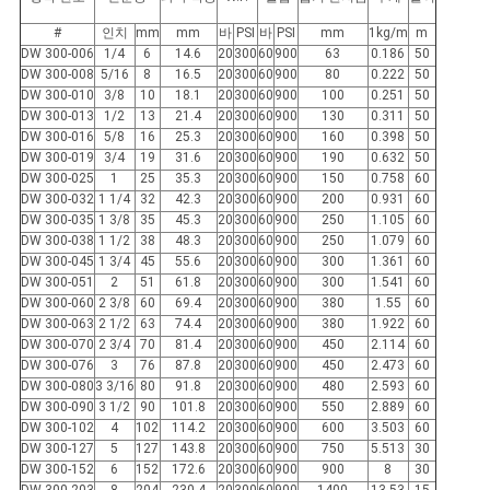
하
#
인치
mm
mm
바
PSI
바
PSI
mm
1kg/m
m
다
DW 300-006
1/4
6
14.6
20
300
60
900
63
0.186
50
DW 300-008
5/16
8
16.5
20
300
60
900
80
0.222
50
DW 300-010
3/8
10
18.1
20
300
60
900
100
0.251
50
DW 300-013
1/2
13
21.4
20
300
60
900
130
0.311
50
사
DW 300-016
5/8
16
25.3
20
300
60
900
160
0.398
50
DW 300-019
3/4
19
31.6
20
300
60
900
190
0.632
50
이
DW 300-025
1
25
35.3
20
300
60
900
150
0.758
60
DW 300-032
1 1/4
32
42.3
20
300
60
900
200
0.931
60
트
DW 300-035
1 3/8
35
45.3
20
300
60
900
250
1.105
60
DW 300-038
1 1/2
38
48.3
20
300
60
900
250
1.079
60
맵
DW 300-045
1 3/4
45
55.6
20
300
60
900
300
1.361
60
DW 300-051
2
51
61.8
20
300
60
900
300
1.541
60
DW 300-060
2 3/8
60
69.4
20
300
60
900
380
1.55
60
DW 300-063
2 1/2
63
74.4
20
300
60
900
380
1.922
60
PRIVACY
DW 300-070
2 3/4
70
81.4
20
300
60
900
450
2.114
60
DW 300-076
3
76
87.8
20
300
60
900
450
2.473
60
POLICY
DW 300-080
3 3/16
80
91.8
20
300
60
900
480
2.593
60
DW 300-090
3 1/2
90
101.8
20
300
60
900
550
2.889
60
DW 300-102
4
102
114.2
20
300
60
900
600
3.503
60
DW 300-127
5
127
143.8
20
300
60
900
750
5.513
30
DW 300-152
6
152
172.6
20
300
60
900
900
8
30
DW 300-203
8
204
230.4
20
300
60
900
1400
13.53
15