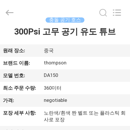
무
공
기
튜
브
충돌 공기 호스
supplier.
Copyright
300Psi 고무 공기 유도 튜브
집
©
2021
-
2025
Chenbo
Rubber
제
원래 장소:
중국
and
Plastic
Technology
품
thompson
브랜드 이름:
(Hebei)
Co.,
Ltd.
All
DA150
모델 번호:
Rights
회
Reserved.
Developed
최소 주문 수량:
360미터
by
사
ECER
negotiable
가격:
소
포장 세부 사항:
노란색/흰색 짠 벨트 또는 플라스틱 회
개
사로 포장