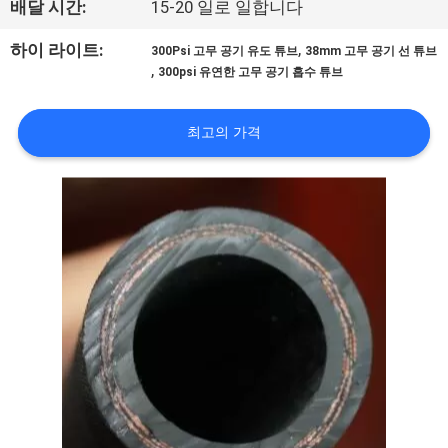
배달 시간:
15-20 일로 일합니다
공
,
하이 라이트:
300Psi 고무 공기 유도 튜브
38mm 고무 공기 선 튜브
장
,
300psi 유연한 고무 공기 흡수 튜브
견
최고의 가격
학
품
질
관
리
문