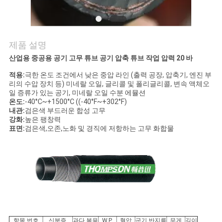
의
하
기
제품 설명
산업용 중공용 공기 고무 튜브 공기 압축 튜브 작업 압력 20 바
소
적용:
극한 온도 조건에서 낮은 중압 라인 (출력 공장, 압축기, 엔진 부
리의 수압 장치 등) 미네랄 오일, 글리콜 및 폴리글리콜, 변속 액체오
식
일 증류가 있는 공기, 미네랄 오일 수분 에뮬션
온도:
-40°C~+1500°C ((-40°F~+302°F)
내관:
검은색 부드러운 합성 고무
강화:
높은 팽창력
조
표면:
검은색,오존,노화 및 경직에 저항하는 고무 화합물
회
를
요
청
항목 번호
신분증
과다 복용
W.P.
혈압
굽기 반지름
무게
길이