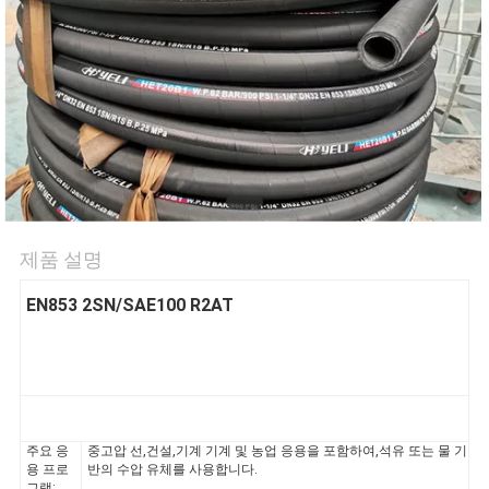
의
하
기
조
회
를
제품 설명
요
EN853 2SN/SAE100 R2AT
청
하
다
주요 응
중고압 선,건설,기계 기계 및 농업 응용을 포함하여,석유 또는 물 기
용 프로
반의 수압 유체를 사용합니다.
그램: