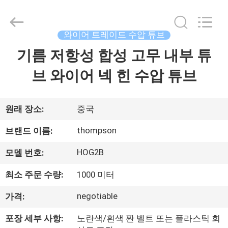
연
수
압
튜
브
와이어 트레이드 수압 튜브
협
력
기름 저항성 합성 고무 내부 튜
집
업
체.
Copyright
브 와이어 넥 힌 수압 튜브
©
2021
제
-
2025
wirehydraulichose.com.
All
품
원래 장소:
중국
Rights
Reserved.
Developed
thompson
브랜드 이름:
by
ECER
회
HOG2B
모델 번호:
사
최소 주문 수량:
1000 미터
소
negotiable
가격:
개
포장 세부 사항:
노란색/흰색 짠 벨트 또는 플라스틱 회