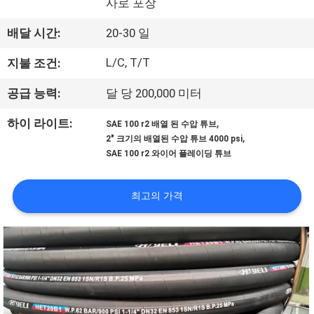
사로 포장
공
배달 시간:
20-30 일
장
L/C, T/T
지불 조건:
견
공급 능력:
달 당 200,000 미터
학
,
하이 라이트:
SAE 100 r2 배열 된 수압 튜브
,
2" 크기의 배열된 수압 튜브 4000 psi
품
SAE 100 r2 와이어 플레이딩 튜브
질
최고의 가격
관
리
문