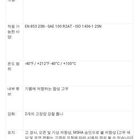
소
식
적용 가
EN 853 2SN - SAE 100 R2AT - ISO 1436-1 2SN
능한 사
양:
온도 범
-40°F / +212°F -40°C / +100°C
위:
내부 튜
기름에 저항하는 합성 고무
브:
강화:
2개의 고장장 강철 톱니
표지:
고 경사, 오존 및 기상 저항성, MSHA 승인으로 불 저항성 (고무 색
상 및 표면 완화는 고객의 요청에 따라 사용자 정의 될 수 있습니다)