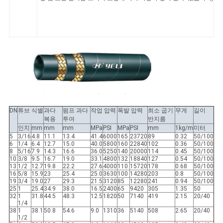
DN
튜브 식별
과다
펌프 과다
작업 압력
폭발 압력
최소 굽기
무게
길이
복용
투여
반지름
인치
mm
mm
mm
MPa
PSI
MPa
PSI
mm
1kg/m
미터
5
3/16
4.8
11.1
13.4
41.4
6000
165
23720
89
0.32
50/100
6
1/4
6.4
12.7
15.0
40.0
5800
160
22840
102
0.36
50/100
8
5/16
7.9
14.3
16.6
36.0
5250
140
20000
114
0.45
50/100
10
3/8
9.5
16.7
19.0
33.1
4800
132
18840
127
0.54
50/100
13
1/2
12.7
19.8
22.2
27.6
4000
110
15720
178
0.68
50/100
16
5/8
15.9
23
25.4
25.0
3630
100
14280
203
0.8
50/100
19
3/4
19.0
27
29.3
21.5
3120
85
12280
241
0.94
50/100
25
1
25.4
34.9
38.0
16.5
2400
65
9420
305
1.35
50
32
1
31.8
44.5
48.3
12.5
1820
50
7140
419
2.15
20/40
1/4
38
1
38.1
50.8
54.6
9.0
1310
36
5140
508
2.65
20/40
1/2