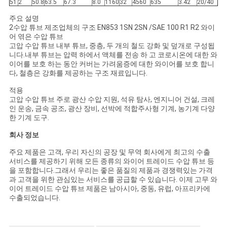
51
2
50.8
63.5
67.3
8.0
1160
32
4560
635
3.42
20/40
주요 설명
2수압 튜브 제조업체의 구조 EN853 1SN 2SN /SAE 100 R1 R2 와이
어 엮은 수압 튜브
고압 수압 튜브 내부 튜브, 중층, 두 개의 철도 강화 및 덮개로 구성됩
니다.내부 튜브는 압력 하에서 액체를 전송 하 고 코로시온에 대한 와
이어를 보호 하는 동안 커버는 가려움증에 대한 와이어를 보호 합니
다, 철층은 강화를 제공하는 구조 재료입니다.
적용
고압 수압 튜브 주로 광산 수압 지원, 석유 탐사, 엔지니어 건설, 크레
인 운송, 금속 공조, 광산 장비, 선박에 적합주사형 기계, 농기계 다양
한 기계 도구.
회사 정보
주요 제품은 고객, 우리 자신의 공장 및 무역 회사에게 최고의 수출
서비스를 제공하기 위해 모든 종류의 와이어 트레이드 수압 튜브 등
을 포함합니다.그래서 우리는 좋은 품질의 제품과 경쟁력있는 가격
과 고객을 위한 관심있는 서비스를 공급할 수 있습니다. 이제 고무 와
이어 트레이드 수압 튜브 제품은 남아시아, 중동, 유럽, 아프리카에
수출되었습니다.