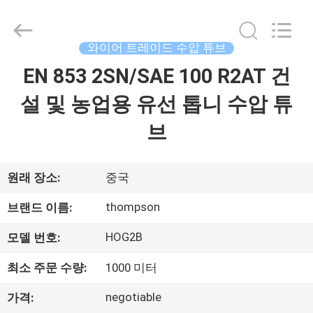
연
수
압
튜
브
와이어 트레이드 수압 튜브
협
력
EN 853 2SN/SAE 100 R2AT 건
집
업
체.
Copyright
설 및 농업용 유선 톱니 수압 튜
©
2021
제
-
브
2025
wirehydraulichose.com.
All
품
Rights
Reserved.
Developed
원래 장소:
중국
by
ECER
회
thompson
브랜드 이름:
사
HOG2B
모델 번호:
소
최소 주문 수량:
1000 미터
개
negotiable
가격: