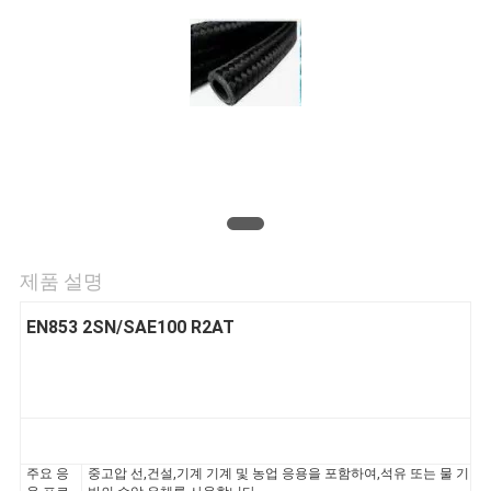
의
하
기
조
회
를
제품 설명
요
EN853 2SN/SAE100 R2AT
청
하
다
주요 응
중고압 선,건설,기계 기계 및 농업 응용을 포함하여,석유 또는 물 기