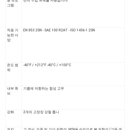
용 프로
반의 수압 유체를 사용합니다.
소
그램:
식
적용 가
EN 853 2SN - SAE 100 R2AT - ISO 1436-1 2SN
능한 사
양:
온도 범
-40°F / +212°F -40°C / +100°C
위:
내부 튜
기름에 저항하는 합성 고무
브:
강화:
2개의 고장장 강철 톱니
표지:
고 경사, 오존 및 기상 저항성, MSHA 승인으로 불 저항성 (고무 색