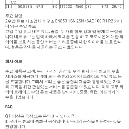
1/2
51
2
50.8
63.5
67.3
8.0
1160
32
4560
635
3.42
20/40
주요 설명
2수압 튜브 제조업체의 구조 EN853 1SN 2SN /SAE 100 R1 R2 와이
어 엮은 수압 튜브
고압 수압 튜브 내부 튜브, 중층, 두 개의 철도 강화 및 덮개로 구성됩
니다.내부 튜브는 압력 하에서 액체를 전송 하 고 코로시온에 대한 와
이어를 보호 하는 동안 커버는 가려움증에 대한 와이어를 보호 합니
다, 철층은 강화를 제공하는 구조 재료입니다.
회사 정보
주요 제품은 고객, 우리 자신의 공장 및 무역 회사에게 최고의 수출
서비스를 제공하기 위해 모든 종류의 와이어 트레이드 수압 튜브 등
을 포함합니다.그래서 우리는 좋은 품질의 제품과 경쟁력있는 가격
과 고객을 위한 관심있는 서비스를 공급할 수 있습니다. 이제 고무 와
이어 트레이드 수압 튜브 제품은 남아시아, 중동, 유럽, 아프리카에
수출되었습니다.
FAQ
Q1: 당신은 공장 또는 무역 회사입니까?
a: 우리는 튜브에 특화된 공장입니다. 우리의 공장을 방문하는 것을
환영합니다.