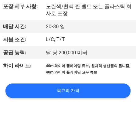
포장 세부 사항:
노란색/흰색 짠 벨트 또는 플라스틱 회
공
사로 포장
장
배달 시간:
20-30 일
견
L/C, T/T
지불 조건:
학
공급 능력:
달 당 200,000 미터
품
,
,
하이 라이트:
40m 와이어 플레이딩 튜브
원자력 생산품의 톱니줄
40m 와이어 플레이딩 고무 튜브
질
관
최고의 가격
리
문