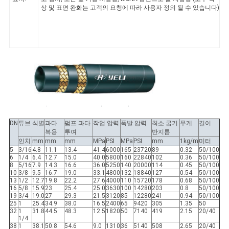
상 및 표면 완화는 고객의 요청에 따라 사용자 정의 될 수 있습니다)
DN
튜브 식별
과다
펌프 과다
작업 압력
폭발 압력
최소 굽기
무게
길이
복용
투여
반지름
인치
mm
mm
mm
MPa
PSI
MPa
PSI
mm
1kg/m
미터
5
3/16
4.8
11.1
13.4
41.4
6000
165
23720
89
0.32
50/100
6
1/4
6.4
12.7
15.0
40.0
5800
160
22840
102
0.36
50/100
8
5/16
7.9
14.3
16.6
36.0
5250
140
20000
114
0.45
50/100
10
3/8
9.5
16.7
19.0
33.1
4800
132
18840
127
0.54
50/100
13
1/2
12.7
19.8
22.2
27.6
4000
110
15720
178
0.68
50/100
16
5/8
15.9
23
25.4
25.0
3630
100
14280
203
0.8
50/100
19
3/4
19.0
27
29.3
21.5
3120
85
12280
241
0.94
50/100
25
1
25.4
34.9
38.0
16.5
2400
65
9420
305
1.35
50
32
1
31.8
44.5
48.3
12.5
1820
50
7140
419
2.15
20/40
1/4
38
1
38.1
50.8
54.6
9.0
1310
36
5140
508
2.65
20/40