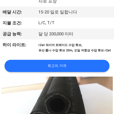
사로 포장
공
배달 시간:
15-20 일로 일합니다
장
L/C, T/T
지불 조건:
견
공급 능력:
달 당 200,000 미터
학
,
하이 라이트:
r2at 와이어 트레이드 수압 튜브
,
유선 톱니 수압 튜브 20m
오일 저항성 수압 튜브 r2at
품
질
최고의 가격
관
리
문