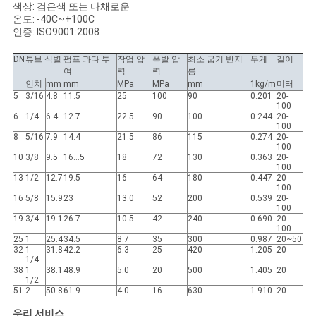
소
색상: 검은색 또는 다채로운
온도: -40C~+100C
식
인증: ISO9001:2008
DN
튜브 식별
펌프 과다 투
작업 압
폭발 압
최소 굽기 반지
무게
길이
여
력
력
름
인치
mm
mm
MPa
MPa
mm
1kg/m
미터
5
3/16
4.8
11.5
25
100
90
0.201
20-
100
6
1/4
6.4
12.7
22.5
90
100
0.244
20-
100
8
5/16
7.9
14.4
21.5
86
115
0.274
20-
100
10
3/8
9.5
16...5
18
72
130
0.363
20-
100
13
1/2
12.7
19.5
16
64
180
0.447
20-
100
16
5/8
15.9
23
13.0
52
200
0.539
20-
100
19
3/4
19.1
26.7
10.5
42
240
0.690
20-
100
25
1
25.4
34.5
8.7
35
300
0.987
20~50
32
1
31.8
42.2
6.3
25
420
1.205
20
1/4
38
1
38.1
48.9
5.0
20
500
1.405
20
1/2
51
2
50.8
61.9
4.0
16
630
1.910
20
우리 서비스