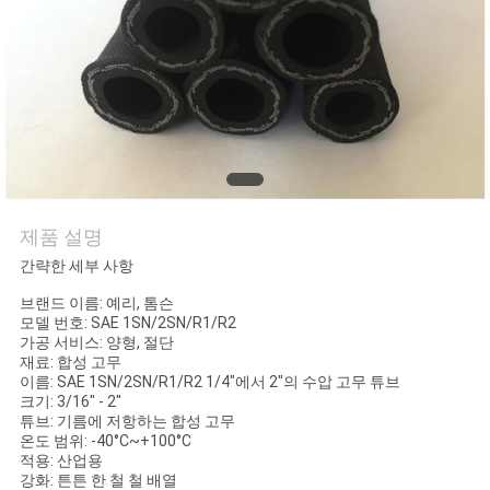
의
하
기
조
회
제품 설명
를
간략한 세부 사항
요
브랜드 이름: 예리, 톰슨
모델 번호: SAE 1SN/2SN/R1/R2
청
가공 서비스: 양형, 절단
재료: 합성 고무
하
이름: SAE 1SN/2SN/R1/R2 1/4"에서 2"의 수압 고무 튜브
크기: 3/16" - 2"
다
튜브: 기름에 저항하는 합성 고무
온도 범위: -40°C~+100°C
적용: 산업용
강화: 튼튼 한 철 철 배열