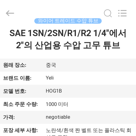
연
수
압
튜
브
와이어 트레이드 수압 튜브
협
력
SAE 1SN/2SN/R1/R2 1/4"에서
집
업
체.
Copyright
2"의 산업용 수압 고무 튜브
©
2021
제
-
2025
wirehydraulichose.com.
All
품
원래 장소:
중국
Rights
Reserved.
Developed
Yeli
브랜드 이름:
by
ECER
회
HOG1B
모델 번호:
사
최소 주문 수량:
1000 미터
소
negotiable
가격:
개
포장 세부 사항:
노란색/흰색 짠 벨트 또는 플라스틱 회