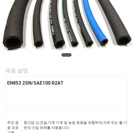
의
하
기
조
회
를
제품 설명
요
EN853 2SN/SAE100 R2AT
청
하
다
주요 응
중고압 선,건설,기계 기계 및 농업 응용을 포함하여,석유 또는 물 기
용 프로
반의 수압 유체를 사용합니다.
그램: