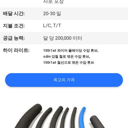
사로 포장
공
배달 시간:
20-30 일
장
L/C, T/T
지불 조건:
견
공급 능력:
달 당 200,000 미터
학
,
하이 라이트:
100r1at 와이어 플레이딩 수압 튜브
,
odm 강철 철로 엮은 수압 튜브
품
100r1at 철선으로 엮은 수압 튜브
질
최고의 가격
관
리
문