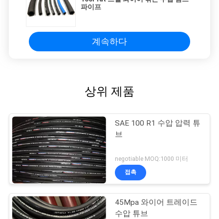
파이프
계속하다
상위 제품
SAE 100 R1 수압 압력 튜
브
negotiable MOQ:1000 미터
접촉
45Mpa 와이어 트레이드
수압 튜브