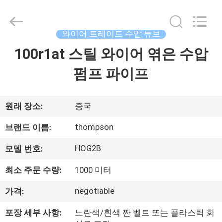
연
수
압
튜
브
와이어 트레이드 수압 튜브
협
력
100r1at 스틸 와이어 엮은 수압
집
업
체.
Copyright
펌프 파이프
©
2021
제
-
2025
wirehydraulichose.com.
All
품
원래 장소:
중국
Rights
Reserved.
Developed
thompson
브랜드 이름:
by
ECER
회
HOG2B
모델 번호:
사
최소 주문 수량:
1000 미터
소
negotiable
가격:
개
포장 세부 사항:
노란색/흰색 짠 벨트 또는 플라스틱 회