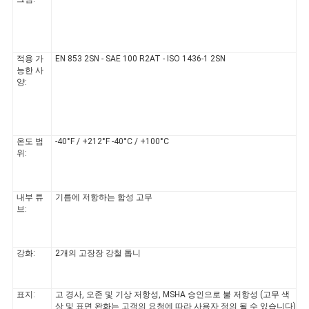
소
식
적용 가
EN 853 2SN - SAE 100 R2AT - ISO 1436-1 2SN
능한 사
양:
온도 범
-40°F / +212°F -40°C / +100°C
위:
내부 튜
기름에 저항하는 합성 고무
브:
강화:
2개의 고장장 강철 톱니
표지:
고 경사, 오존 및 기상 저항성, MSHA 승인으로 불 저항성 (고무 색
상 및 표면 완화는 고객의 요청에 따라 사용자 정의 될 수 있습니다)