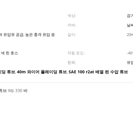
색상:
검
커버:
날
 유압유 공급, 높은 충격 유압 응
길이:
20
어 넥 힌 호스
작동 온도:
-40
항목:
유압
레이딩 튜브
40m 와이어 플레이딩 튜브
SAE 100 r2at 배열 된 수압 튜브
,
,
 튜브 Wp 330 바