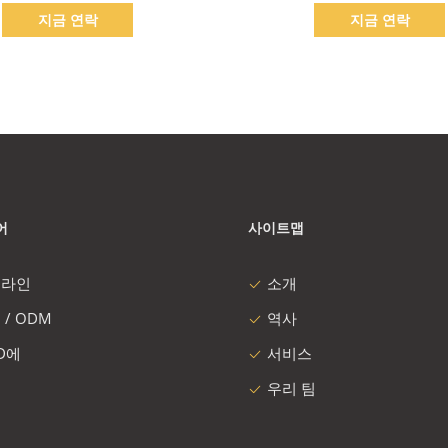
지금 연락
지금 연락
어
사이트맵
 라인
소개
 / ODM
역사
 D에
서비스
우리 팀