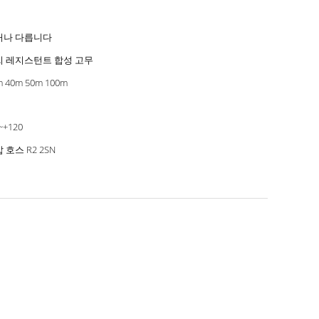
거나 다릅니다
씨 레지스턴트 합성 고무
m 40m 50m 100m
~+120
 호스 R2 2SN