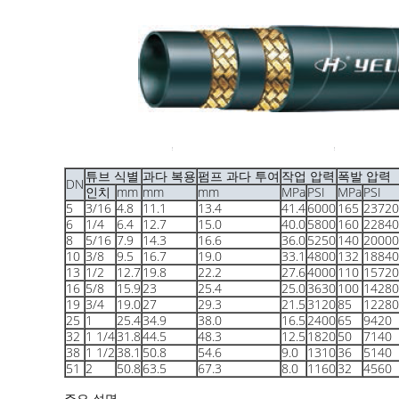
튜브 식별
과다 복용
펌프 과다 투여
작업 압력
폭발 압력
DN
인치
mm
mm
mm
MPa
PSI
MPa
PSI
5
3/16
4.8
11.1
13.4
41.4
6000
165
23720
6
1/4
6.4
12.7
15.0
40.0
5800
160
22840
8
5/16
7.9
14.3
16.6
36.0
5250
140
20000
10
3/8
9.5
16.7
19.0
33.1
4800
132
18840
13
1/2
12.7
19.8
22.2
27.6
4000
110
15720
16
5/8
15.9
23
25.4
25.0
3630
100
14280
19
3/4
19.0
27
29.3
21.5
3120
85
12280
25
1
25.4
34.9
38.0
16.5
2400
65
9420
32
1 1/4
31.8
44.5
48.3
12.5
1820
50
7140
38
1 1/2
38.1
50.8
54.6
9.0
1310
36
5140
51
2
50.8
63.5
67.3
8.0
1160
32
4560
주요 설명