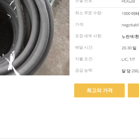
모델 번호:
HOG2B
최소 주문 수량:
1000 미
가격:
negotiabl
포장 세부 사항:
노란색/흰
배달 시간:
20-30 일
지불 조건:
L/C, T/T
공급 능력:
달 당 200
최고의 가격