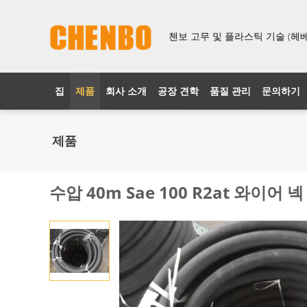
첸보 고무 및 플라스틱 기술 (헤베이
집
제품
회사 소개
공장 견학
품질 관리
문의하기
제품
수압 40m Sae 100 R2at 와이어 