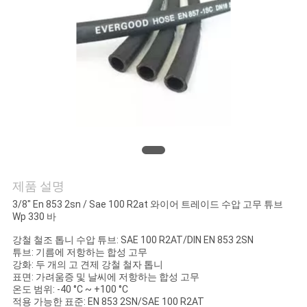
의
하
기
조
회
를
요
제품 설명
3/8" En 853 2sn / Sae 100 R2at 와이어 트레이드 수압 고무 튜브
청
Wp 330 바
하
강철 철조 톱니 수압 튜브: SAE 100 R2AT/DIN EN 853 2SN
튜브: 기름에 저항하는 합성 고무
다
강화: 두 개의 고 견제 강철 철자 톱니
표면: 가려움증 및 날씨에 저항하는 합성 고무
온도 범위: -40 °C ~ +100 °C
적용 가능한 표준: EN 853 2SN/SAE 100 R2AT