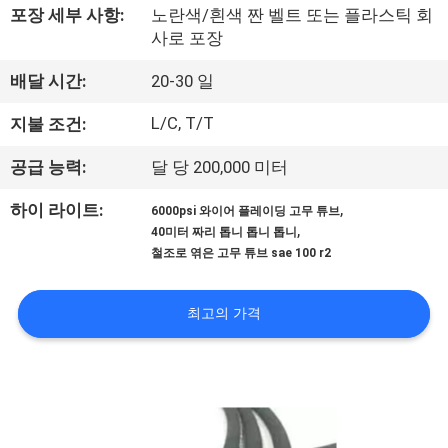
포장 세부 사항:
노란색/흰색 짠 벨트 또는 플라스틱 회
공
사로 포장
장
배달 시간:
20-30 일
견
L/C, T/T
지불 조건:
학
공급 능력:
달 당 200,000 미터
,
하이 라이트:
품
6000psi 와이어 플레이딩 고무 튜브
,
40미터 짜리 톱니 톱니 톱니
질
철조로 엮은 고무 튜브 sae 100 r2
관
최고의 가격
리
문