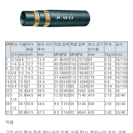
소
식
DN
튜브 식별
과다
펌프 과다
작업 압력
폭발 압력
최소 굽기
무게
길이
복용
투여
반지름
인치
mm
mm
mm
MPa
PSI
MPa
PSI
mm
1kg/m
미터
5
3/16
4.8
11.1
13.4
41.4
6000
165
23720
89
0.32
50/100
6
1/4
6.4
12.7
15.0
40.0
5800
160
22840
102
0.36
50/100
8
5/16
7.9
14.3
16.6
36.0
5250
140
20000
114
0.45
50/100
10
3/8
9.5
16.7
19.0
33.1
4800
132
18840
127
0.54
50/100
13
1/2
12.7
19.8
22.2
27.6
4000
110
15720
178
0.68
50/100
16
5/8
15.9
23
25.4
25.0
3630
100
14280
203
0.8
50/100
19
3/4
19.0
27
29.3
21.5
3120
85
12280
241
0.94
50/100
25
1
25.4
34.9
38.0
16.5
2400
65
9420
305
1.35
50
32
1
31.8
44.5
48.3
12.5
1820
50
7140
419
2.15
20/40
1/4
38
1
38.1
50.8
54.6
9.0
1310
36
5140
508
2.65
20/40
1/2
51
2
50.8
63.5
67.3
8.0
1160
32
4560
635
3.42
20/40
적용
고압 수압 튜브 주로 광산 수압 지원, 석유 탐사, 엔지니어 건설, 크레