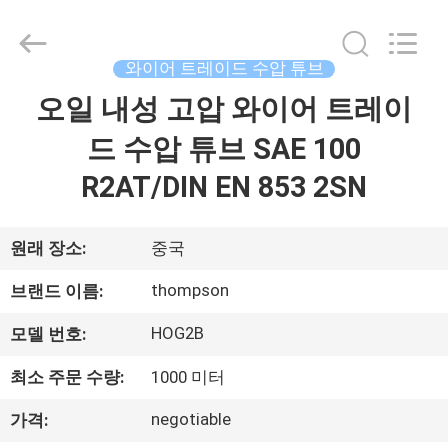
연
수
압
튜
브
와이어 트레이드 수압 튜브
협
력
오일 내성 고압 와이어 트레이
집
업
체.
Copyright
드 수압 튜브 SAE 100
©
2021
제
-
R2AT/DIN EN 853 2SN
2025
wirehydraulichose.com.
All
품
Rights
Reserved.
원래 장소:
중국
Developed
by
ECER
회
thompson
브랜드 이름:
사
HOG2B
모델 번호:
소
최소 주문 수량:
1000 미터
개
negotiable
가격: