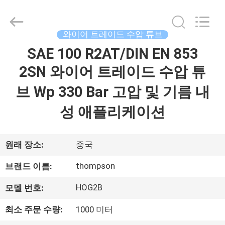
연
수
압
튜
브
와이어 트레이드 수압 튜브
협
력
SAE 100 R2AT/DIN EN 853
집
업
체.
Copyright
2SN 와이어 트레이드 수압 튜
©
2021
제
-
브 Wp 330 Bar 고압 및 기름 내
2025
wirehydraulichose.com.
All
품
성 애플리케이션
Rights
Reserved.
Developed
by
ECER
회
원래 장소:
중국
사
thompson
브랜드 이름:
소
HOG2B
모델 번호:
개
최소 주문 수량:
1000 미터