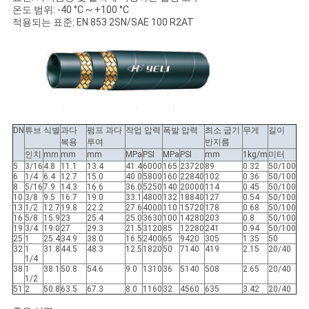
소
온도 범위: -40 °C ~ +100 °C
적용되는 표준: EN 853 2SN/SAE 100 R2AT
식
DN
튜브 식별
과다
펌프 과다
작업 압력
폭발 압력
최소 굽기
무게
길이
복용
투여
반지름
인치
mm
mm
mm
MPa
PSI
MPa
PSI
mm
1kg/m
미터
5
3/16
4.8
11.1
13.4
41.4
6000
165
23720
89
0.32
50/100
6
1/4
6.4
12.7
15.0
40.0
5800
160
22840
102
0.36
50/100
8
5/16
7.9
14.3
16.6
36.0
5250
140
20000
114
0.45
50/100
10
3/8
9.5
16.7
19.0
33.1
4800
132
18840
127
0.54
50/100
13
1/2
12.7
19.8
22.2
27.6
4000
110
15720
178
0.68
50/100
16
5/8
15.9
23
25.4
25.0
3630
100
14280
203
0.8
50/100
19
3/4
19.0
27
29.3
21.5
3120
85
12280
241
0.94
50/100
25
1
25.4
34.9
38.0
16.5
2400
65
9420
305
1.35
50
32
1
31.8
44.5
48.3
12.5
1820
50
7140
419
2.15
20/40
1/4
38
1
38.1
50.8
54.6
9.0
1310
36
5140
508
2.65
20/40
1/2
51
2
50.8
63.5
67.3
8.0
1160
32
4560
635
3.42
20/40