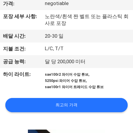
negotiable
가격:
공
포장 세부 사항:
노란색/흰색 짠 벨트 또는 플라스틱 회
장
사로 포장
견
배달 시간:
20-30 일
학
L/C, T/T
지불 조건:
공급 능력:
달 당 200,000 미터
품
,
하이 라이트:
질
sae100r2 와이어 수압 튜브
,
5250psi 와이어 수압 튜브
관
sae100r1 와이어 트레이드 수압 튜브
리
최고의 가격
문