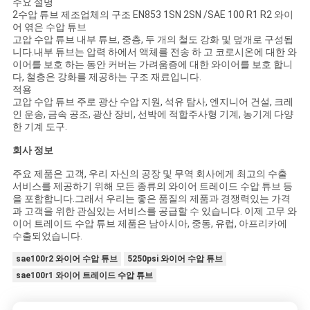
주요 설명
2수압 튜브 제조업체의 구조 EN853 1SN 2SN /SAE 100 R1 R2 와이
어 엮은 수압 튜브
고압 수압 튜브 내부 튜브, 중층, 두 개의 철도 강화 및 덮개로 구성됩
니다.내부 튜브는 압력 하에서 액체를 전송 하 고 코로시온에 대한 와
이어를 보호 하는 동안 커버는 가려움증에 대한 와이어를 보호 합니
다, 철층은 강화를 제공하는 구조 재료입니다.
적용
고압 수압 튜브 주로 광산 수압 지원, 석유 탐사, 엔지니어 건설, 크레
인 운송, 금속 공조, 광산 장비, 선박에 적합주사형 기계, 농기계 다양
한 기계 도구.
회사 정보
주요 제품은 고객, 우리 자신의 공장 및 무역 회사에게 최고의 수출
서비스를 제공하기 위해 모든 종류의 와이어 트레이드 수압 튜브 등
을 포함합니다.그래서 우리는 좋은 품질의 제품과 경쟁력있는 가격
과 고객을 위한 관심있는 서비스를 공급할 수 있습니다. 이제 고무 와
이어 트레이드 수압 튜브 제품은 남아시아, 중동, 유럽, 아프리카에
수출되었습니다.
sae100r2 와이어 수압 튜브
5250psi 와이어 수압 튜브
sae100r1 와이어 트레이드 수압 튜브