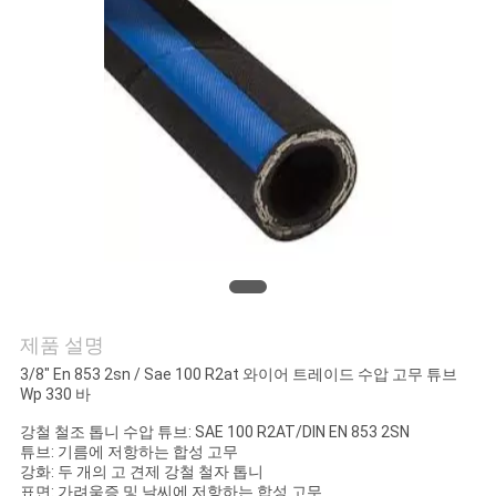
의
하
기
조
회
를
요
청
제품 설명
3/8" En 853 2sn / Sae 100 R2at 와이어 트레이드 수압 고무 튜브
하
Wp 330 바
다
강철 철조 톱니 수압 튜브: SAE 100 R2AT/DIN EN 853 2SN
튜브: 기름에 저항하는 합성 고무
강화: 두 개의 고 견제 강철 철자 톱니
표면: 가려움증 및 날씨에 저항하는 합성 고무