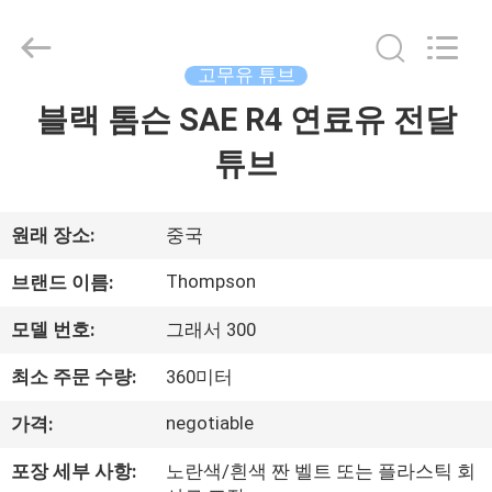
Chenbo
Rubber
and
Plastic
Technology
고무유 튜브
(Hebei)
Co.,
Ltd.
블랙 톰슨 SAE R4 연료유 전달
집
All
Rights
Reserved.
튜브
Developed
by
제
ECER
품
원래 장소:
중국
Thompson
브랜드 이름:
회
모델 번호:
그래서 300
사
최소 주문 수량:
360미터
소
negotiable
가격:
개
포장 세부 사항:
노란색/흰색 짠 벨트 또는 플라스틱 회