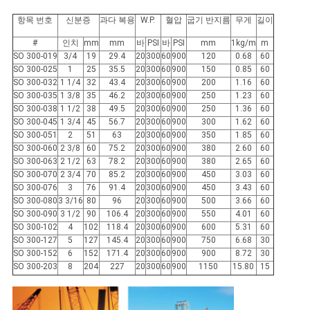
하
항목 번호
신분증
과다 복용
W.P.
혈압
굽기 반지름
무게
길이
다
#
인치
mm
mm
바
PSI
바
PSI
mm
1kg/m
m
SO 300-019
3/4
19
29.4
20
300
60
900
120
0.68
60
SO 300-025
1
25
35.5
20
300
60
900
150
0.85
60
사
SO 300-032
1 1/4
32
43.4
20
300
60
900
200
1.16
60
SO 300-035
1 3/8
35
46.2
20
300
60
900
250
1.23
60
이
SO 300-038
1 1/2
38
49.5
20
300
60
900
250
1.36
60
SO 300-045
1 3/4
45
56.7
20
300
60
900
300
1.62
60
트
SO 300-051
2
51
63
20
300
60
900
350
1.85
60
SO 300-060
2 3/8
60
75.2
20
300
60
900
380
2.60
60
SO 300-063
2 1/2
63
78.2
20
300
60
900
380
2.65
60
맵
SO 300-070
2 3/4
70
85.2
20
300
60
900
450
3.03
60
SO 300-076
3
76
91.4
20
300
60
900
450
3.43
60
SO 300-080
3 3/16
80
96
20
300
60
900
500
3.66
60
PRIVACY
SO 300-090
3 1/2
90
106.4
20
300
60
900
550
4.01
60
SO 300-102
4
102
118.4
20
300
60
900
600
5.31
60
POLICY
SO 300-127
5
127
145.4
20
300
60
900
750
6.68
30
SO 300-152
6
152
171.4
20
300
60
900
900
8.72
30
SO 300-203
8
204
227
20
300
60
900
1150
15.80
15