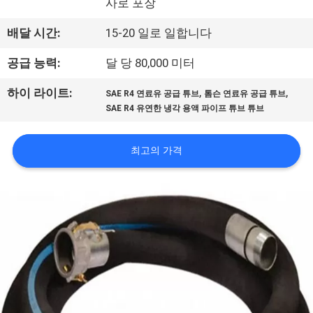
사로 포장
공
배달 시간:
15-20 일로 일합니다
장
공급 능력:
달 당 80,000 미터
견
,
,
하이 라이트:
SAE R4 연료유 공급 튜브
톰슨 연료유 공급 튜브
학
SAE R4 유연한 냉각 용액 파이프 튜브 튜브
품
최고의 가격
질
관
리
문