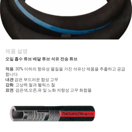
의
하
기
소
제품 설명
식
오일 흡수 튜브 배달 튜브 석유 전송 튜브
적용
: 30% 이하의 향유성 물질을 가진 석유산 제품을 추출하고 공급
합니다.
조
내관
:검은 부드러운 합성 고무
강화
: 고상력 철과 헬릭스 철
회
표면
: 검은색,오존,유 및 노화 저항성 고무 화합물
를
요
청