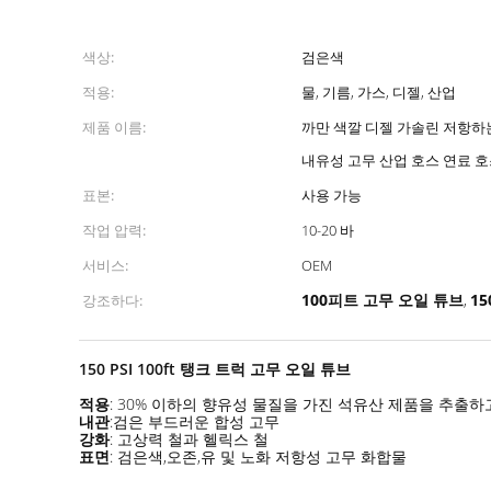
색상:
검은색
적용:
물, 기름, 가스, 디젤, 산업
제품 이름:
까만 색깔 디젤 가솔린 저항하는
내유성 고무 산업 호스 연료 
표본:
사용 가능
작업 압력:
10-20 바
서비스:
OEM
100피트 고무 오일 튜브
15
강조하다:
,
150 PSI 100ft 탱크 트럭 고무 오일 튜브
적용
: 30% 이하의 향유성 물질을 가진 석유산 제품을 추출하
내관
:검은 부드러운 합성 고무
강화
: 고상력 철과 헬릭스 철
표면
: 검은색,오존,유 및 노화 저항성 고무 화합물