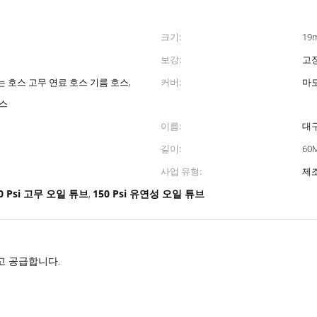
크기:
19m
보강:
고장
 호스 고무 연료 호스 기름 호스,
커버:
마모
호스
이름:
대구
길이:
60
사업 유형:
제
0 Psi 고무 오일 튜브
150 Psi 유연성 오일 튜브
,
고 공급합니다.