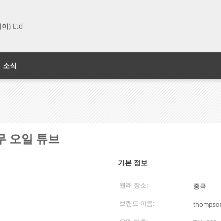
) Ltd
소식
고무 오일 튜브
기본 정보
원래 장소:
중국
브랜드 이름:
thompso