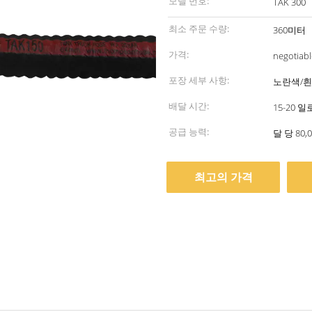
모델 번호:
TAK 300
최소 주문 수량:
360미터
가격:
negotiabl
포장 세부 사항:
노란색/흰
배달 시간:
15-20 
공급 능력:
달 당 80,
최고의 가격