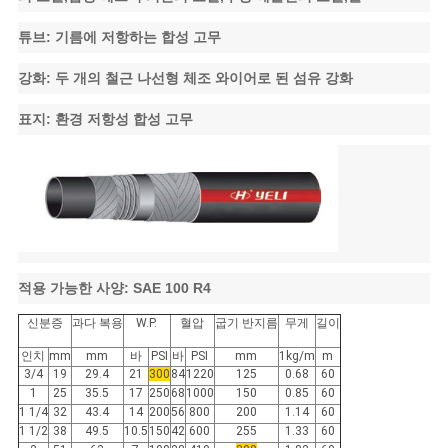
소
튜브: 기름에 저항하는 합성 고무
식
강화: 두 개의 철근 나선형 체조 와이어로 된 섬유 강화
표지: 환경 저항성 합성 고무
적용 가능한 사양: SAE 100 R4
신분증
과다 복용
W.P.
혈압
굽기 반지름
무게
길이
인치
mm
mm
바
PSI
바
PSI
mm
1kg/m
m
3/4
19
29.4
21
300
84
1220
125
0.68
60
1
25
35.5
17
250
68
1000
150
0.85
60
1 1/4
32
43.4
14
200
56
800
200
1.14
60
1 1/2
38
49.5
10.5
150
42
600
255
1.33
60