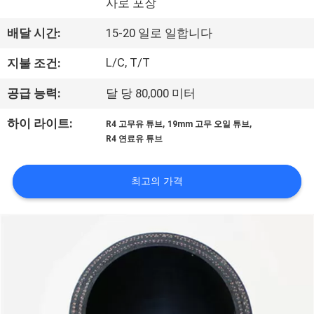
사로 포장
공
배달 시간:
15-20 일로 일합니다
장
L/C, T/T
지불 조건:
견
공급 능력:
달 당 80,000 미터
학
,
,
하이 라이트:
R4 고무유 튜브
19mm 고무 오일 튜브
R4 연료유 튜브
품
질
최고의 가격
관
리
문