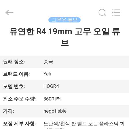
무
오
일
튜
브
고무유 튜브
협
력
유연한 R4 19mm 고무 오일 튜
집
업
체.
Copyright
브
©
2021
제
-
2025
wirehydraulichose.com.
All
품
원래 장소:
중국
Rights
Reserved.
Developed
Yeli
브랜드 이름:
by
ECER
회
HOGR4
모델 번호:
사
최소 주문 수량:
360미터
소
negotiable
가격:
개
포장 세부 사항:
노란색/흰색 짠 벨트 또는 플라스틱 회