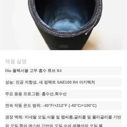
의
하
기
조
회
제품 설명
를
Din 플렉서블 고무 흡수 튜브 R4
요
성능: 진공 저항성. 새 컴팩트 SAE100 R4 아키텍처
청
주요 응용 프로그램: 흡수선,회수선
하
연속 작동 온도 범위: -40°F/+212°F (-40°C/+100°C)
다
권장 액체: 미네랄 오일,식물 및 랩씨름,글리콜 및 폴리글리콜 기반
의 오일,합성 에스터 기반의 오일,수성 에뮬션의 오일,물