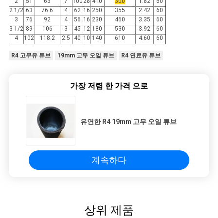
2
51
63
7
100
28
410
300
1.82
60
2 1/2
63
76.6
4
62
16
250
355
2.42
60
3
76
92
4
56
16
230
460
3.35
60
3 1/2
89
106
3
45
12
180
530
3.92
60
4
102
118.2
2.5
40
10
140
610
4.60
60
R4 고무유 튜브
19mm 고무 오일 튜브
R4 연료유 튜브
가장 저렴 한 가격 으로
유연한 R4 19mm 고무 오일 튜브
계속하다
상위 제품