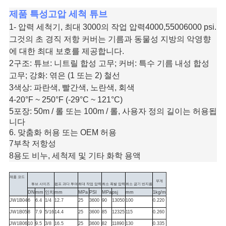
하
제품 특성
고압 세척 튜브
다
1- 압력 세척기, 최대 3000의 작업 압력4000,55006000 psi.
그것의 초 경직 저항 커버는 기름과 동물성 지방의 악영향
에 대한 최대 보호를 제공합니다.
사
2구조: 튜브: 니트릴 합성 고무; 커버: 특수 기름 내성 합성
고무; 강화: 엮은 (1 또는 2) 철선
이
3색상: 파란색, 빨간색, 노란색, 회색
트
4-20°F ~ 250°F (-29°C ~ 121°C)
5포장: 50m / 롤 또는 100m / 롤, 사용자 정의 길이는 허용됩
맵
니다
6. 맞춤화 허용 또는 OEM 허용
7부착 저항성
PRIVACY
8용도 비누, 세척제 및 기타 화학 용액
POLICY
제품 코드
무게
튜브 사이즈
펌프 과다 투여
최대 작업 압력
최소 폭발 압력
최소 굽기 반지름
DN
mm
인치
mm
MPa
PSI
MPa
psj
mm
1kg/m
JW1B04
6
6.4
1/4
12.7
25
3600
90
13050
100
0.220
JW1B05
8
7.9
5/16
14.4
25
3600
85
12325
115
0.260
JW1B06
10
9.5
3/8
16.5
25
3600
82
11890
130
0.335