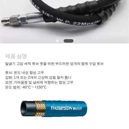
의
하
기
소
식
제품 설명
발굴기 고압 세척 튜브 젯을 위한 부드러운 덮개와 함께 수압 튜브
조
튜브: 온도 내성 합성 고무
강화: 1개 또는 2개의 고상력 강철 철자 톱니
표면: 가려움증 및 날씨에 저항하는 합성 고무
회
온도 범위: -40°C ~ +150°C
를
요
청