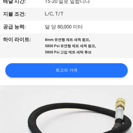
배달 시간:
15-20 일로 일합니다
공
L/C, T/T
지불 조건:
장
공급 능력:
달 당 80,000 미터
견
,
하이 라이트:
8mm 유연형 제트 세척 펌프
학
,
5800 Psi 유연형 제트 세척 펌프
5800 Psi 고압 제트 세탁 튜브
품
최고의 가격
질
관
리
문