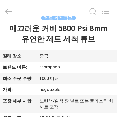
트
세
탁
펌
프
제트 세척 펌프
supplier.
Copyright
매끄러운 커버 5800 Psi 8mm
집
©
2021
-
유연한 제트 세척 튜브
2025
Chenbo
Rubber
제
and
Plastic
Technology
품
원래 장소:
중국
(Hebei)
Co.,
Ltd.
thompson
브랜드 이름:
All
Rights
회
Reserved.
Developed
최소 주문 수량:
1000 미터
by
사
ECER
negotiable
가격:
소
포장 세부 사항:
노란색/흰색 짠 벨트 또는 플라스틱 회
개
사로 포장