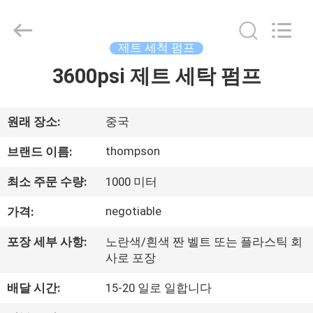
1SC
전
력
세
척
제트 세척 펌프
연
장
3600psi 제트 세탁 펌프
집
튜
브
supplier.
Copyright
©
2021
제
원래 장소:
중국
-
2025
Chenbo
품
thompson
브랜드 이름:
Rubber
and
Plastic
최소 주문 수량:
1000 미터
Technology
(Hebei)
회
Co.,
Ltd.
negotiable
가격:
All
사
Rights
Reserved.
포장 세부 사항:
노란색/흰색 짠 벨트 또는 플라스틱 회
Developed
소
by
사로 포장
ECER
개
배달 시간:
15-20 일로 일합니다