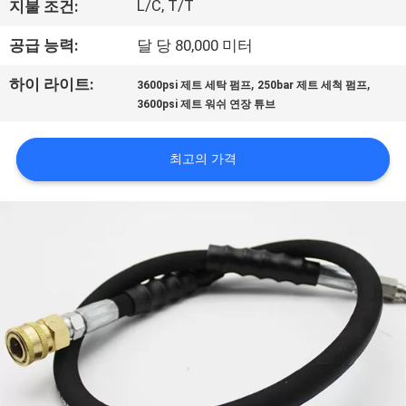
L/C, T/T
지불 조건:
공
공급 능력:
달 당 80,000 미터
장
,
,
하이 라이트:
3600psi 제트 세탁 펌프
250bar 제트 세척 펌프
견
3600psi 제트 워쉬 연장 튜브
학
최고의 가격
품
질
관
리
문