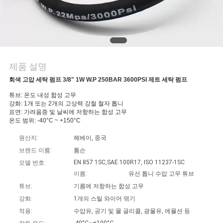
의
하
기
제품 설명
소
회색 고압 세탁 펌프 3/8" 1W W.P 250BAR 3600PSI 제트 세탁 펌프
식
튜브: 온도 내성 합성 고무
강화: 1개 또는 2개의 고상력 강철 철자 톱니
표면: 가려움증 및 날씨에 저항하는 합성 고무
온도 범위: -40°C ~ +150°C
조
원산지:
헤베이, 중국
회
브랜드 이름:
톰슨
EN 857 1SC,SAE 100R17, ISO 11237-1SC
모델 번호:
를
이름:
유선 톱니 수압 고무 튜브
요
튜브:
기름에 저항하는 합성 고무
강화:
1개의 스틸 와이어 엮기
청
적용:
수압유, 공기 및 물 글리콜, 광물유, 에뮬션 등