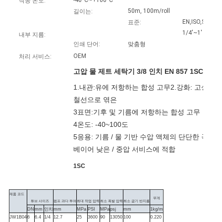
-40°C~+100°C
작동 온도:
하
50m, 100m/roll
길이는:
다
EN,ISO,SAE
표준:
1/4'~1'
내부 지름:
인쇄 단어:
맞춤형
OEM
사
처리 서비스:
고압 물 제트 세탁기 3/8 인치 EN 857 1SC 고무
이
1.내관:유에 저항하는 합성 고무2.강화: 고상력 강
트
철선으로 엮은
3표면:기후 및 기름에 저항하는 합성 고무
맵
4온도: -40~100도
5응용: 기름 / 물 기반 수압 액체의 단단한 곡선과
베이어 낮은 / 중압 서비스에 적합
PRIVACY
POLICY
1SC
제품 코드
무게
튜브 사이즈
펌프 과다 투여
최대 작업 압력
최소 폭발 압력
최소 굽기 반지름
DN
mm
인치
mm
MPa
PSI
MPa
psj
mm
1kg/m
JW1B04
6
6.4
1/4
12.7
25
3600
90
13050
100
0.220