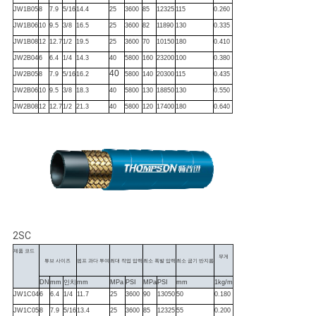
JW1B05
8
7.9
5/16
14.4
25
3600
85
12325
115
0.260
JW1B06
10
9.5
3/8
16.5
25
3600
82
11890
130
0.335
JW1B08
12
12.7
1/2
19.5
25
3600
70
10150
180
0.410
JW2B04
6
6.4
1/4
14.3
40
5800
160
23200
100
0.380
40
JW2B05
8
7.9
5/16
16.2
5800
140
20300
115
0.435
JW2B06
10
9.5
3/8
18.3
40
5800
130
18850
130
0.550
JW2B08
12
12.7
1/2
21.3
40
5800
120
17400
180
0.640
2SC
제품 코드
무게
튜브 사이즈
펌프 과다 투여
최대 작업 압력
최소 폭발 압력
최소 굽기 반지름
DN
mm
인치
mm
MPa
PSI
MPa
PSI
mm
1kg/m
JW1C04
6
6.4
1/4
11.7
25
3600
90
13050
50
0.180
JW1C05
8
7.9
5/16
13.4
25
3600
85
12325
55
0.200