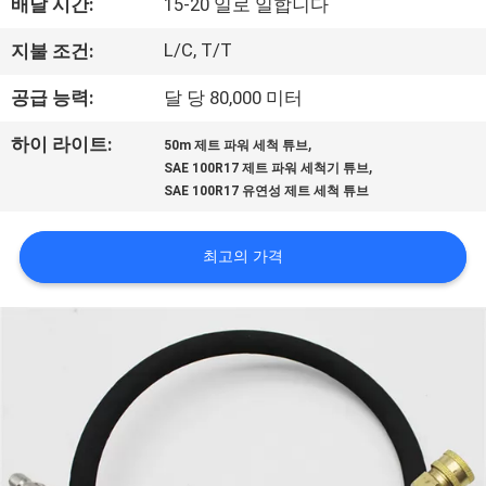
배달 시간:
15-20 일로 일합니다
공
L/C, T/T
지불 조건:
장
공급 능력:
달 당 80,000 미터
견
,
하이 라이트:
50m 제트 파워 세척 튜브
학
,
SAE 100R17 제트 파워 세척기 튜브
SAE 100R17 유연성 제트 세척 튜브
품
최고의 가격
질
관
리
문