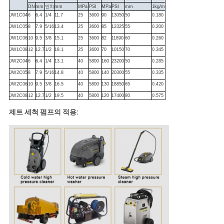
DN
mm
인치
mm
MPa
PSI
MPa
PSI
mm
1kg/m
JW1C04
6
6.4
1/4
11.7
25
3600
90
13050
50
0.180
JW1C05
8
7.9
5/16
13.4
25
3600
85
12325
55
0.200
JW1C06
10
9.5
3/8
15.1
25
3600
82
11890
60
0.260
JW1C08
12
12.7
1/2
18.1
25
3600
70
10150
70
0.345
JW2C04
6
6.4
1/4
13.1
40
5800
160
23200
50
0.285
JW2C05
8
7.9
5/16
14.8
40
5800
140
20300
55
0.335
JW2C06
10
9.5
3/8
16.5
40
5800
130
18850
65
0.420
JW2C08
12
12.7
1/2
19.5
40
5800
120
17400
80
0.575
제트 세척 펌프의 적용: