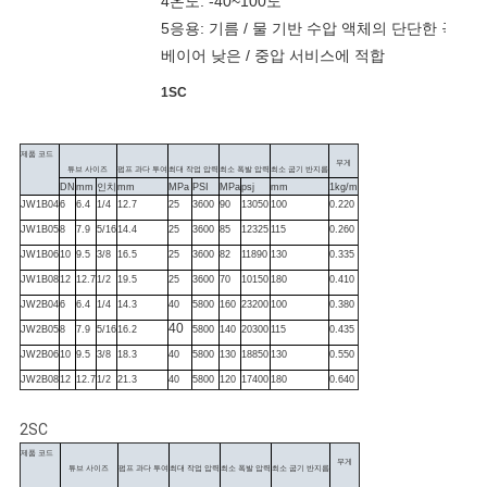
4온도: -40~100도
5응용: 기름 / 물 기반 수압 액체의 단단한 곡선과
베이어 낮은 / 중압 서비스에 적합
1SC
제품 코드
무게
튜브 사이즈
펌프 과다 투여
최대 작업 압력
최소 폭발 압력
최소 굽기 반지름
DN
mm
인치
mm
MPa
PSI
MPa
psj
mm
1kg/m
JW1B04
6
6.4
1/4
12.7
25
3600
90
13050
100
0.220
JW1B05
8
7.9
5/16
14.4
25
3600
85
12325
115
0.260
JW1B06
10
9.5
3/8
16.5
25
3600
82
11890
130
0.335
JW1B08
12
12.7
1/2
19.5
25
3600
70
10150
180
0.410
JW2B04
6
6.4
1/4
14.3
40
5800
160
23200
100
0.380
40
JW2B05
8
7.9
5/16
16.2
5800
140
20300
115
0.435
JW2B06
10
9.5
3/8
18.3
40
5800
130
18850
130
0.550
JW2B08
12
12.7
1/2
21.3
40
5800
120
17400
180
0.640
2SC
제품 코드
무게
튜브 사이즈
펌프 과다 투여
최대 작업 압력
최소 폭발 압력
최소 굽기 반지름