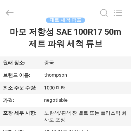
트
세
탁
펌
프
제트 세척 펌프
supplier.
Copyright
마모 저항성 SAE 100R17 50m
집
©
2021
-
제트 파워 세척 튜브
2025
Chenbo
Rubber
제
and
Plastic
Technology
품
원래 장소:
중국
(Hebei)
Co.,
Ltd.
thompson
브랜드 이름:
All
Rights
회
Reserved.
Developed
최소 주문 수량:
1000 미터
by
사
ECER
negotiable
가격:
소
포장 세부 사항:
노란색/흰색 짠 벨트 또는 플라스틱 회
개
사로 포장