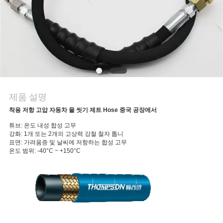
의
하
기
소
식
제품 설명
착용 저항 고압 자동차 물 씻기 제트 Hose 중국 공장에서
조
튜브: 온도 내성 합성 고무
강화: 1개 또는 2개의 고상력 강철 철자 톱니
표면: 가려움증 및 날씨에 저항하는 합성 고무
회
온도 범위: -40°C ~ +150°C
를
요
청