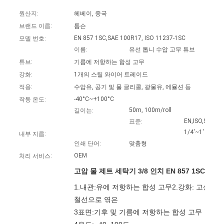
하
원산지:
헤베이, 중국
다
브랜드 이름:
톰슨
EN 857 1SC,SAE 100R17, ISO 11237-1SC
모델 번호:
이름:
유선 톱니 수압 고무 튜브
사
튜브:
기름에 저항하는 합성 고무
강화:
1개의 스틸 와이어 트레이드
이
적용:
수압유, 공기 및 물 글리콜, 광물유, 에뮬션 등
트
-40°C~+100°C
작동 온도:
50m, 100m/roll
길이는:
맵
EN,ISO,SAE
표준:
1/4'~1'
내부 지름:
인쇄 단어:
맞춤형
PRIVACY
OEM
처리 서비스:
POLICY
고압 물 제트 세탁기 3/8 인치 EN 857 1SC 고무
1.내관:유에 저항하는 합성 고무2.강화: 고상력 강
철선으로 엮은
3표면:기후 및 기름에 저항하는 합성 고무