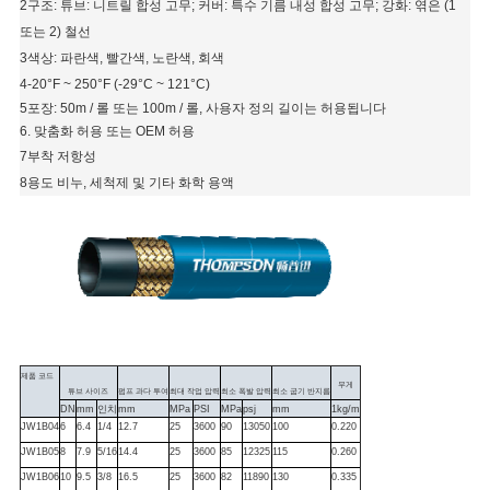
소
2구조: 튜브: 니트릴 합성 고무; 커버: 특수 기름 내성 합성 고무; 강화: 엮은 (1
또는 2) 철선
식
3색상: 파란색, 빨간색, 노란색, 회색
4-20°F ~ 250°F (-29°C ~ 121°C)
5포장: 50m / 롤 또는 100m / 롤, 사용자 정의 길이는 허용됩니다
6. 맞춤화 허용 또는 OEM 허용
7부착 저항성
8용도 비누, 세척제 및 기타 화학 용액
제품 코드
무게
튜브 사이즈
펌프 과다 투여
최대 작업 압력
최소 폭발 압력
최소 굽기 반지름
DN
mm
인치
mm
MPa
PSI
MPa
psj
mm
1kg/m
JW1B04
6
6.4
1/4
12.7
25
3600
90
13050
100
0.220
JW1B05
8
7.9
5/16
14.4
25
3600
85
12325
115
0.260
JW1B06
10
9.5
3/8
16.5
25
3600
82
11890
130
0.335