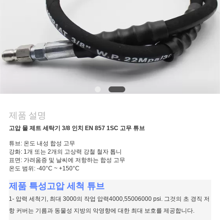
의
하
기
조
회
를
제품 설명
고압 물 제트 세탁기 3/8 인치 EN 857 1SC 고무 튜브
요
튜브: 온도 내성 합성 고무
청
강화: 1개 또는 2개의 고상력 강철 철자 톱니
표면: 가려움증 및 날씨에 저항하는 합성 고무
하
온도 범위: -40°C ~ +150°C
제품 특성
고압 세척 튜브
다
1- 압력 세척기, 최대 3000의 작업 압력4000,55006000 psi. 그것의 초 경직 저
항 커버는 기름과 동물성 지방의 악영향에 대한 최대 보호를 제공합니다.