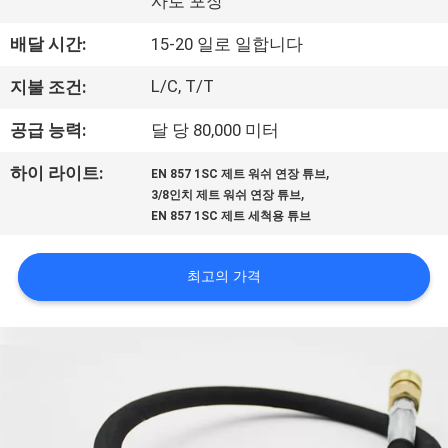
사로 포장
공
배달 시간:
15-20 일로 일합니다
장
L/C, T/T
지불 조건:
견
공급 능력:
달 당 80,000 미터
학
,
하이 라이트:
EN 857 1SC 제트 워쉬 연장 튜브
,
3/8인치 제트 워쉬 연장 튜브
품
EN 857 1SC 제트 세척용 튜브
질
최고의 가격
관
리
문