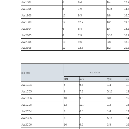
JW1B04
6
6.4
1/4
12.
JW1B05
8
7.9
5/16
14.
JW1B06
10
9.5
3/8
16.
JW1B08
12
12.7
1/2
19.
JW2B04
6
6.4
1/4
14.
JW2B05
8
7.9
5/16
16.
JW2B06
10
9.5
3/8
18.
JW2B08
12
12.7
1/2
21.
튜브 사이즈
제품 코드
DN
mm
인치
m
JW1C04
6
6.4
1/4
11
JW1C05
8
7.9
5/16
13
JW1C06
10
9.5
3/8
15
JW1C08
12
12.7
1/2
18
JW2C04
6
6.4
1/4
13
JW2C05
8
7.9
5/16
14
JW2C06
10
9.5
3/8
16