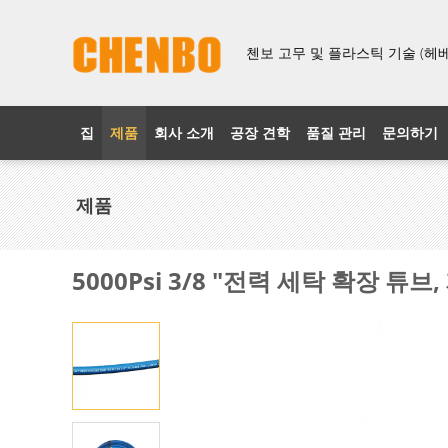
첸보 고무 및 플라스틱 기술 (헤베이
집
제품
회사 소개
공장 견학
품질 관리
문의하기
제품
5000Psi 3/8 "전력 세탁 확장 튜