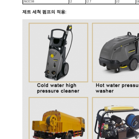
JW2C08
12
12.7
1/2
19
제트 세척 펌프의 적용: