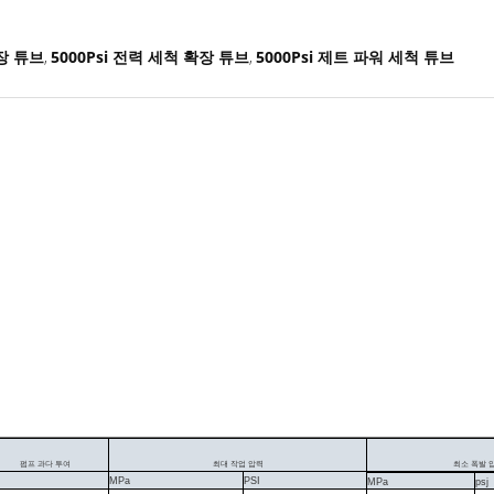
확장 튜브
5000Psi 전력 세척 확장 튜브
5000Psi 제트 파워 세척 튜브
,
,
펌프 과다 투여
최대 작업 압력
최소 폭발 
MPa
PSI
MPa
psj