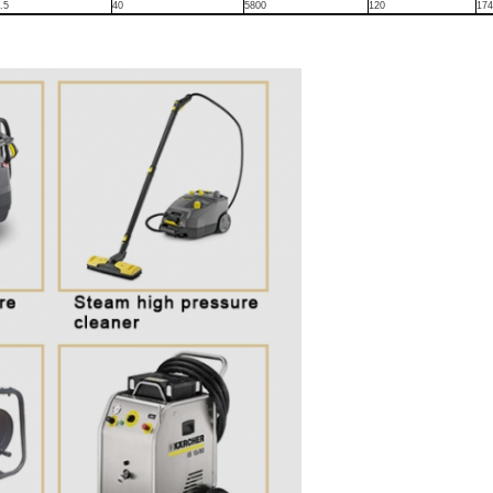
.5
40
5800
120
174