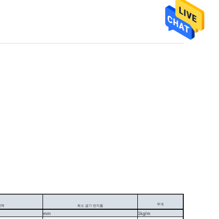
무게
압력
최소 굽기 반지름
mm
1kg/m