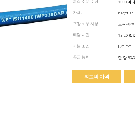
최소 주문 수량:
1000 미
가격:
negotiabl
포장 세부 사항:
노란색/흰
배달 시간:
15-20 
지불 조건:
L/C, T/T
공급 능력:
달 당 80,
최고의 가격