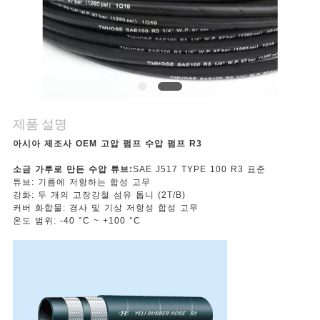
의
하
기
조
제품 설명
회
아시아 제조사 OEM 고압 펌프 수압 펌프 R3
를
소금 가루로 만든 수압 튜브:
SAE J517 TYPE 100 R3 표준
튜브: 기름에 저항하는 합성 고무
요
강화: 두 개의 고장강철 섬유 톱니 (2T/B)
커버 화합물: 경사 및 기상 저항성 합성 고무
청
온도 범위: -40 °C ~ +100 °C
하
다