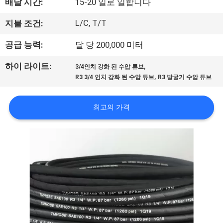
배달 시간:
15-20 일로 일합니다
공
L/C, T/T
지불 조건:
장
공급 능력:
달 당 200,000 미터
견
,
하이 라이트:
3/4인치 강화 된 수압 튜브
학
,
R3 3/4 인치 강화 된 수압 튜브
R3 발굴기 수압 튜브
품
최고의 가격
질
관
리
문