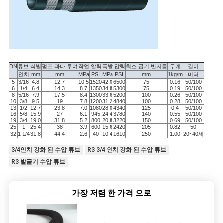
소
식
DN
튜브 식별
펌프 과다 투여
작업 압력
폭발 압력
최소 굽기 반지름
무게
길이
인치
mm
mm
MPa
PSI
MPa
PSI
mm
1kg/m
미터
5
3/16
4.8
12.7
10.5
1520
42.0
6500
75
0.16
50/100
6
1/4
6.4
14.3
8.7
1350
34.8
5300
75
0.19
50/100
8
5/16
7.9
17.5
8.4
1300
33.6
5200
100
0.26
50/100
10
3/8
9.5
19
7.8
1200
31.2
4840
100
0.28
50/100
13
1/2
12.7
23.8
7.0
1080
28.0
4340
125
0.4
50/100
16
5/8
15.9
27
6.1
945
24.4
3780
140
0.55
50/100
19
3/4
19.0
31.8
5.2
800
20.8
3220
150
0.69
50/100
25
1
25.4
38
3.9
600
15.6
2420
205
0.82
50
32
1 1/4
31.8
44.4
2.6
40
10.4
1610
250
1.00
20~40세
3/4인치 강화 된 수압 튜브
R3 3/4 인치 강화 된 수압 튜브
R3 발굴기 수압 튜브
가장 저렴 한 가격 으로