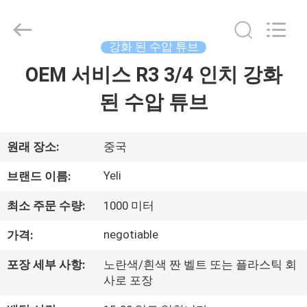
치
강
화
된
수
강화 된 수압 튜브
압
튜
OEM 서비스 R3 3/4 인치 강화
집
브
협
력
된 수압 튜브
업
체.
제
Copyright
©
2021
품
-
원래 장소:
중국
2025
wirehydraulichose.com.
All
Yeli
브랜드 이름:
Rights
Reserved.
회
Developed
최소 주문 수량:
1000 미터
by
ECER
사
negotiable
가격:
소
포장 세부 사항:
노란색/흰색 짠 벨트 또는 플라스틱 회
개
사로 포장