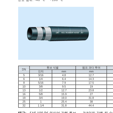
온도 범위: -40 °C ~ +100 °C
튜브 식별
펌프 과다 투여
DN
인치
mm
mm
5
3/16
4.8
12.7
6
1/4
6.4
14.3
8
5/16
7.9
17.5
10
3/8
9.5
19
13
1/2
12.7
23.8
16
5/8
15.9
27
19
3/4
19.0
31.8
25
1
25.4
38
32
1 1/4
31.8
44.4
태그:
SAE 100 R6 와이어 강화 튜브
,
3/4인치 강화 된 