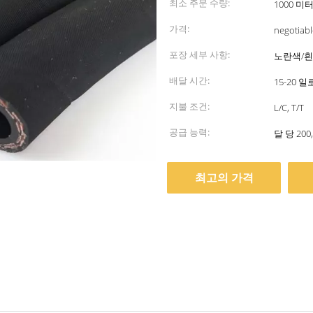
최소 주문 수량:
1000 미
가격:
negotiabl
포장 세부 사항:
노란색/흰
배달 시간:
15-20 
지불 조건:
L/C, T/T
공급 능력:
달 당 200
최고의 가격