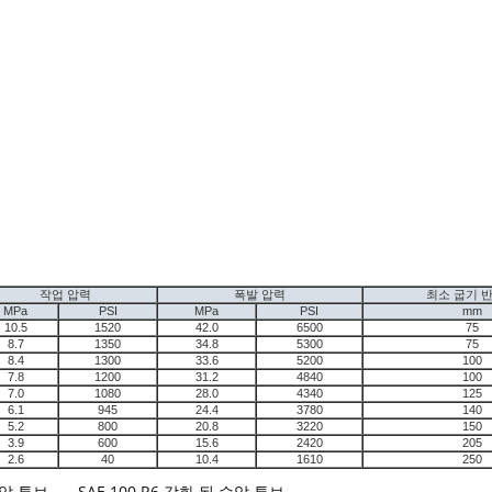
작업 압력
폭발 압력
최소 굽기 
MPa
PSI
MPa
PSI
mm
10.5
1520
42.0
6500
75
8.7
1350
34.8
5300
75
8.4
1300
33.6
5200
100
7.8
1200
31.2
4840
100
7.0
1080
28.0
4340
125
6.1
945
24.4
3780
140
5.2
800
20.8
3220
150
3.9
600
15.6
2420
205
2.6
40
10.4
1610
250
수압 튜브
,
SAE 100 R6 강화 된 수압 튜브