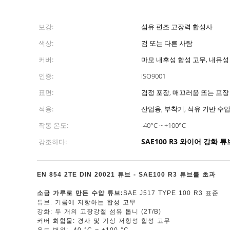
보강:
섬유 편조 고장력 합성사
색상:
검 또는 다른 사람
커버:
마모 내후성 합성 고무, 내유성
인증:
ISO9001
표면:
검정 포장, 매끄러움 또는 포장
적용:
산업용, 부착기, 석유 기반 수압
작동 온도:
-40°C ~ +100°C
SAE100 R3 와이어 강화 튜
강조하다:
EN 854 2TE DIN 20021 튜브 - SAE100 R3 튜브를 초과
소금 가루로 만든 수압 튜브:
SAE J517 TYPE 100 R3 표준
튜브: 기름에 저항하는 합성 고무
강화: 두 개의 고장강철 섬유 톱니 (2T/B)
커버 화합물: 경사 및 기상 저항성 합성 고무