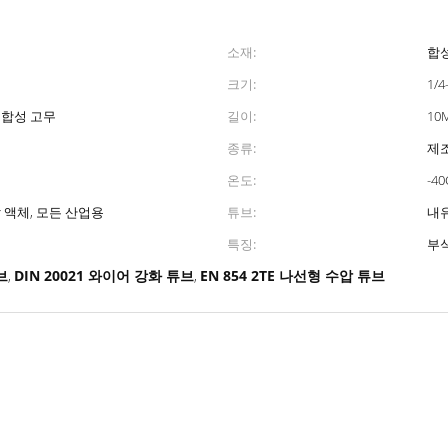
소재:
합
크기:
1/
 합성 고무
길이:
10M
종류:
제
온도:
-40
 액체, 모든 산업용
튜브:
내
특징:
부
브
DIN 20021 와이어 강화 튜브
EN 854 2TE 나선형 수압 튜브
,
,