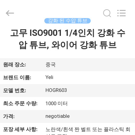
R6
강
화
된
수
강화 된 수압 튜브
압
튜
고무 ISO9001 1/4인치 강화 수
집
브
supplier.
Copyright
압 튜브, 와이어 강화 튜브
©
2021
-
제
2025
Chenbo
Rubber
품
원래 장소:
중국
and
Plastic
Technology
Yeli
브랜드 이름:
(Hebei)
Co.,
회
Ltd.
All
HOGR603
모델 번호:
Rights
사
Reserved.
Developed
최소 주문 수량:
1000 미터
by
소
ECER
negotiable
가격:
개
포장 세부 사항:
노란색/흰색 짠 벨트 또는 플라스틱 회