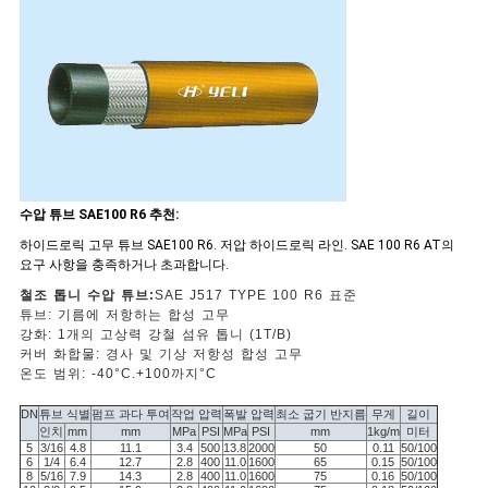
하
다
사
이
트
수압 튜브 SAE100 R6 추천:
하이드로릭 고무 튜브 SAE100 R6. 저압 하이드로릭 라인. SAE 100 R6 AT의
맵
요구 사항을 충족하거나 초과합니다.
철조 톱니 수압 튜브:
SAE J517 TYPE 100 R6 표준
튜브: 기름에 저항하는 합성 고무
PRIVACY
강화: 1개의 고상력 강철 섬유 톱니 (1T/B)
커버 화합물: 경사 및 기상 저항성 합성 고무
POLICY
온도 범위: -40
°C
.
+100까지
°C
DN
튜브 식별
펌프 과다 투여
작업 압력
폭발 압력
최소 굽기 반지름
무게
길이
인치
mm
mm
MPa
PSI
MPa
PSI
mm
1kg/m
미터
5
3/16
4.8
11.1
3.4
500
13.8
2000
50
0.11
50/100
6
1/4
6.4
12.7
2.8
400
11.0
1600
65
0.15
50/100
8
5/16
7.9
14.3
2.8
400
11.0
1600
75
0.16
50/100