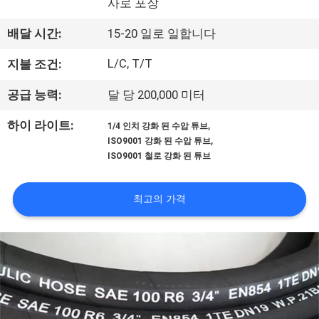
사로 포장
공
배달 시간:
15-20 일로 일합니다
장
L/C, T/T
지불 조건:
견
공급 능력:
달 당 200,000 미터
학
,
하이 라이트:
1/4 인치 강화 된 수압 튜브
,
ISO9001 강화 된 수압 튜브
품
ISO9001 철로 강화 된 튜브
질
최고의 가격
관
리
문