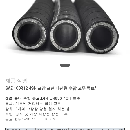
의
하
기
소
식
조
제품 설명
회
SAE 100R12 4SH 포장 표면 나선형 수압 고무 튜브"
를
철조 톱니 수압 튜브:
DIN EN856 4SH 표준
튜브: 기름에 저항하는 합성 고무
요
강화: 4개의 고장장 강철 철자 회전 층
표면: 경직 및 기상 저항성 합성 고무
온도 범위: -40 °C ~ +100 °C
청