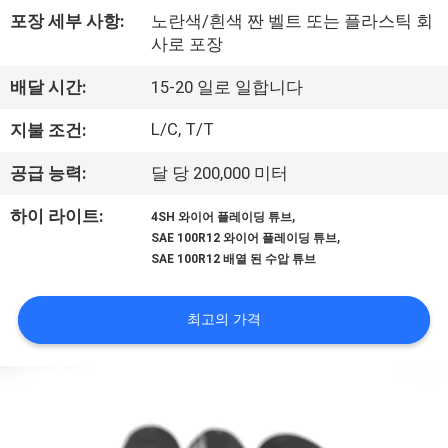
포장 세부 사항:
노란색/흰색 짠 벨트 또는 플라스틱 회
공
사로 포장
장
배달 시간:
15-20 일로 일합니다
견
L/C, T/T
지불 조건:
학
공급 능력:
달 당 200,000 미터
품
,
하이 라이트:
4SH 와이어 플레이딩 튜브
,
SAE 100R12 와이어 플레이딩 튜브
질
SAE 100R12 배열 된 수압 튜브
관
최고의 가격
리
문