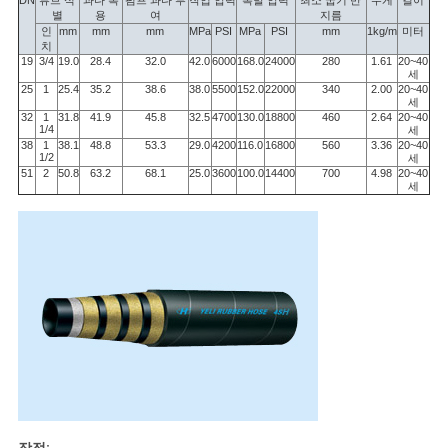
DN
튜브 식
과다 복
펌프 과다 투
작업 압력
폭발 압력
최소 굽기 반
무게
길이
하
별
용
여
지름
인
mm
mm
mm
MPa
PSI
MPa
PSI
mm
1kg/m
미터
다
치
19
3/4
19.0
28.4
32.0
42.0
6000
168.0
24000
280
1.61
20~40
세
25
1
25.4
35.2
38.6
38.0
5500
152.0
22000
340
2.00
20~40
세
사
32
1
31.8
41.9
45.8
32.5
4700
130.0
18800
460
2.64
20~40
1/4
세
38
1
38.1
48.8
53.3
29.0
4200
116.0
16800
560
3.36
20~40
이
1/2
세
51
2
50.8
63.2
68.1
25.0
3600
100.0
14400
700
4.98
20~40
세
트
맵
PRIVACY
POLICY