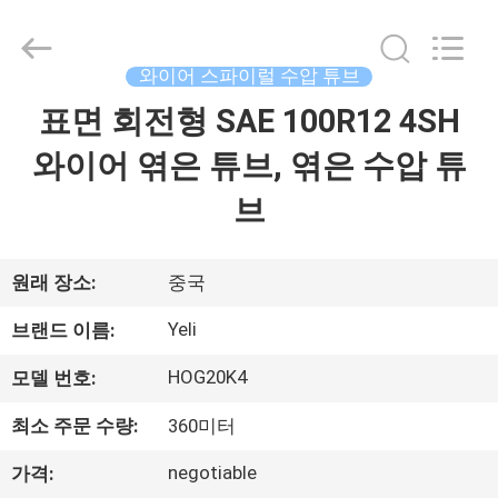
Rubber
and
Plastic
Technology
(Hebei)
와이어 스파이럴 수압 튜브
Co.,
Ltd.
표면 회전형 SAE 100R12 4SH
집
All
Rights
Reserved.
Developed
와이어 엮은 튜브, 엮은 수압 튜
by
ECER
제
브
품
원래 장소:
중국
회
Yeli
브랜드 이름:
사
HOG20K4
모델 번호:
소
최소 주문 수량:
360미터
개
negotiable
가격: