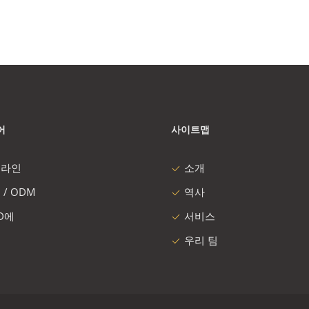
어
사이트맵
 라인
소개
 / ODM
역사
 D에
서비스
우리 팀