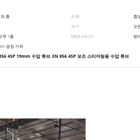
개의 층
소재:
합
크기:
모
고무 1층
OEM 서비스:
받
4sh 공장 가격
856 4SP 19mm 수압 튜브
EN 856 4SP 보조 스티어링용 수압 튜브
,