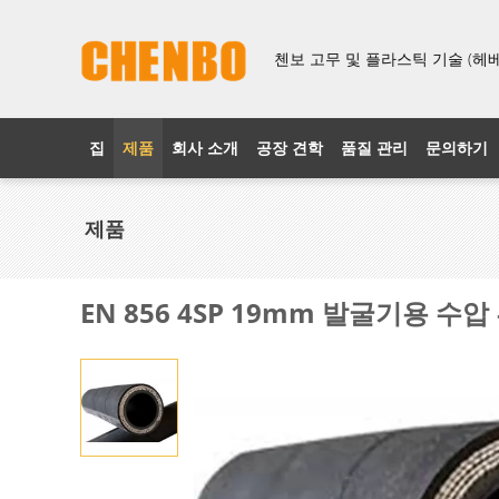
첸보 고무 및 플라스틱 기술 (헤베이
집
제품
회사 소개
공장 견학
품질 관리
문의하기
제품
EN 856 4SP 19mm 발굴기용 수압