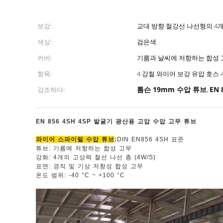
보강:
교대 방향 철강선 나선형의 4
색상:
검은색
커버:
기름과 날씨에 저항하는 합성 
항목:
4 강철 와이어 보강 유압 호스 
톰슨 19mm 수압 튜브
EN 
강조하다:
,
EN 856 4SH 4SP 발굴기 광산용 고압 수압 고무 튜브
와이어 스파이럴 수압 튜브
:
DIN EN856 4SH 표준
튜브: 기름에 저항하는 합성 고무
강화: 4개의 고상력 철선 나선 층 (4W/S)
표면: 경직 및 기상 저항성 합성 고무
온도 범위: -40 °C ~ +100 °C