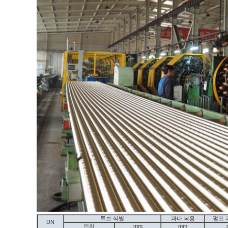
튜브 식별
과다 복용
펌프 
DN
인치
mm
mm