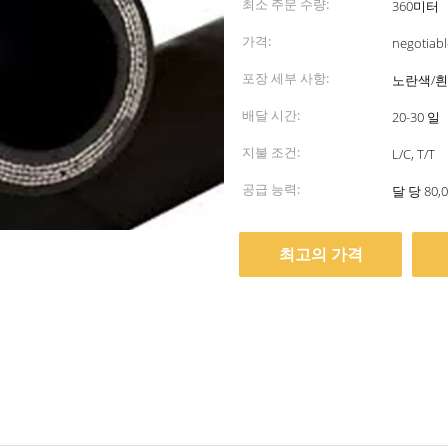
최소 주문 수량:
360미터
가격:
negotiabl
포장 세부 사항:
노란색/흰
배달 시간:
20-30 일
지불 조건:
L/C, T/T
공급 능력:
달 당 80,
최고의 가격