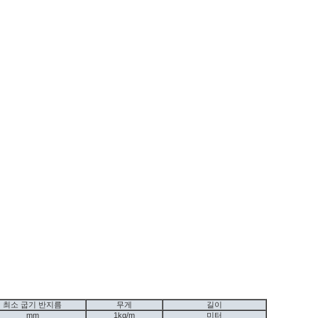
최소 굽기 반지름
무게
길이
mm
1kg/m
미터