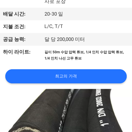
사로 포장
공
배달 시간:
20-30 일
장
L/C, T/T
지불 조건:
견
공급 능력:
달 당 200,000 미터
학
,
,
하이 라이트:
길이 50m 수압 압력 튜브
1/4 인치 수압 압력 튜브
1/4 인치 나선 고무 튜브
품
질
최고의 가격
관
리
문