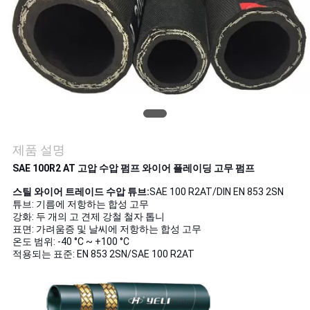
의
하
기
소
식
제품 설명
SAE 100R2 AT 고압 수압 펌프 와이어 플레이딩 고무 펌프
조
스틸 와이어 트레이드 수압 튜브:
SAE 100 R2AT/DIN EN 853 2SN
회
튜브: 기름에 저항하는 합성 고무
강화: 두 개의 고 견제 강철 철자 톱니
표면: 가려움증 및 날씨에 저항하는 합성 고무
를
온도 범위: -40 °C ~ +100 °C
적용되는 표준: EN 853 2SN/SAE 100 R2AT
요
청