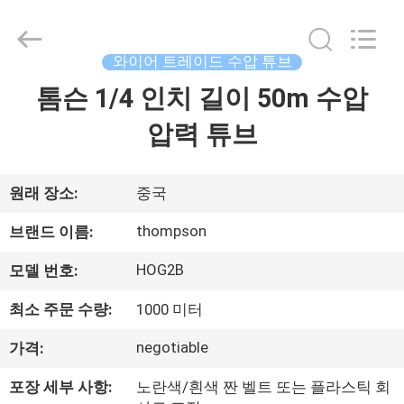
Rubber
and
Plastic
Technology
(Hebei)
와이어 트레이드 수압 튜브
Co.,
Ltd.
All
톰슨 1/4 인치 길이 50m 수압
집
Rights
Reserved.
Developed
압력 튜브
by
ECER
제
품
원래 장소:
중국
thompson
브랜드 이름:
회
HOG2B
모델 번호:
사
최소 주문 수량:
1000 미터
소
negotiable
가격:
개
포장 세부 사항:
노란색/흰색 짠 벨트 또는 플라스틱 회