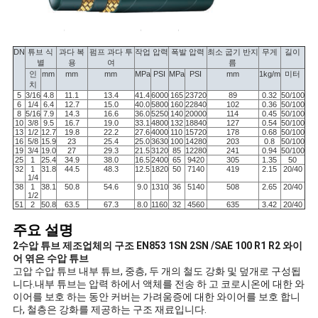
하
다
DN
튜브 식
과다 복
펌프 과다 투
작업 압력
폭발 압력
최소 굽기 반지
무게
길이
별
용
여
름
인
mm
mm
mm
MPa
PSI
MPa
PSI
mm
1kg/m
미터
사
치
5
3/16
4.8
11.1
13.4
41.4
6000
165
23720
89
0.32
50/100
6
1/4
6.4
12.7
15.0
40.0
5800
160
22840
102
0.36
50/100
이
8
5/16
7.9
14.3
16.6
36.0
5250
140
20000
114
0.45
50/100
10
3/8
9.5
16.7
19.0
33.1
4800
132
18840
127
0.54
50/100
13
1/2
12.7
19.8
22.2
27.6
4000
110
15720
178
0.68
50/100
트
16
5/8
15.9
23
25.4
25.0
3630
100
14280
203
0.8
50/100
19
3/4
19.0
27
29.3
21.5
3120
85
12280
241
0.94
50/100
25
1
25.4
34.9
38.0
16.5
2400
65
9420
305
1.35
50
맵
32
1
31.8
44.5
48.3
12.5
1820
50
7140
419
2.15
20/40
1/4
38
1
38.1
50.8
54.6
9.0
1310
36
5140
508
2.65
20/40
1/2
51
2
50.8
63.5
67.3
8.0
1160
32
4560
635
3.42
20/40
PRIVACY
주요 설명
POLICY
2수압 튜브 제조업체의 구조 EN853 1SN 2SN /SAE 100 R1 R2 와이
어 엮은 수압 튜브
고압 수압 튜브 내부 튜브, 중층, 두 개의 철도 강화 및 덮개로 구성됩
니다.내부 튜브는 압력 하에서 액체를 전송 하 고 코로시온에 대한 와
이어를 보호 하는 동안 커버는 가려움증에 대한 와이어를 보호 합니
다, 철층은 강화를 제공하는 구조 재료입니다.