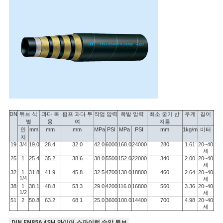
하
다
사
이
트
DN
튜브 식
과다 복
펌프 과다 투
작업 압력
폭발 압력
최소 굽기 반
무게
길이
맵
별
용
여
지름
인
mm
mm
mm
MPa
PSI
MPa
PSI
mm
1kg/m
미터
치
19
3/4
19.0
28.4
32.0
42.0
6000
168.0
24000
280
1.61
20~40
PRIVACY
세
25
1
25.4
35.2
38.6
38.0
5500
152.0
22000
340
2.00
20~40
세
POLICY
32
1
31.8
41.9
45.8
32.5
4700
130.0
18800
460
2.64
20~40
1/4
세
38
1
38.1
48.8
53.3
29.0
4200
116.0
16800
560
3.36
20~40
1/2
세
51
2
50.8
63.2
68.1
25.0
3600
100.0
14400
700
4.98
20~40
세
DIN EN856 4SH 와이어 스파이럴 수압 튜브