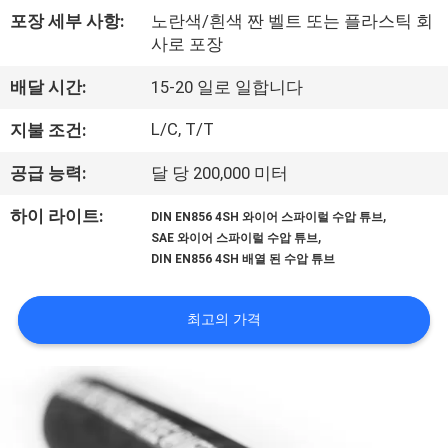
포장 세부 사항:
노란색/흰색 짠 벨트 또는 플라스틱 회
공
사로 포장
장
배달 시간:
15-20 일로 일합니다
견
L/C, T/T
지불 조건:
학
공급 능력:
달 당 200,000 미터
품
,
하이 라이트:
DIN EN856 4SH 와이어 스파이럴 수압 튜브
,
SAE 와이어 스파이럴 수압 튜브
질
DIN EN856 4SH 배열 된 수압 튜브
관
최고의 가격
리
문