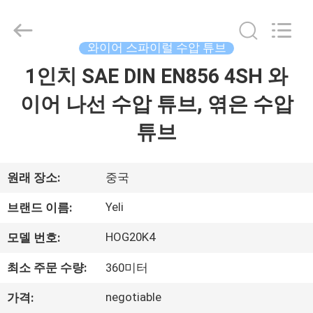
인
치
수
압
튜
와이어 스파이럴 수압 튜브
브
협
1인치 SAE DIN EN856 4SH 와
집
력
업
체.
이어 나선 수압 튜브, 엮은 수압
Copyright
©
제
2021
튜브
-
2025
Chenbo
품
Rubber
and
Plastic
원래 장소:
중국
Technology
(Hebei)
회
Co.,
Yeli
브랜드 이름:
Ltd.
All
사
Rights
HOG20K4
모델 번호:
Reserved.
Developed
소
by
ECER
최소 주문 수량:
360미터
개
negotiable
가격: