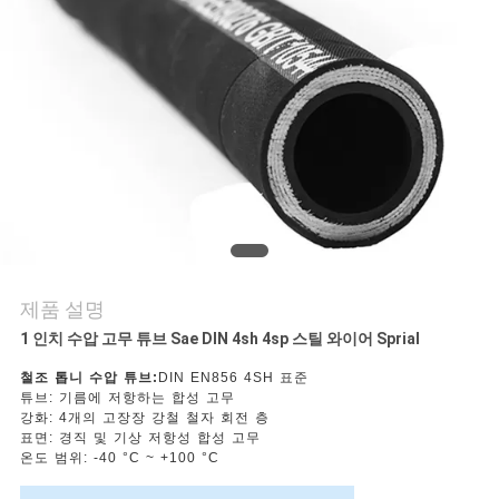
의
하
기
소
식
조
제품 설명
회
1 인치 수압 고무 튜브 Sae DIN 4sh 4sp 스틸 와이어 Sprial
를
철조 톱니 수압 튜브:
DIN EN856 4SH 표준
튜브: 기름에 저항하는 합성 고무
요
강화: 4개의 고장장 강철 철자 회전 층
표면: 경직 및 기상 저항성 합성 고무
온도 범위: -40 °C ~ +100 °C
청