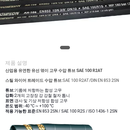
의
하
기
조
회
제품 설명
를
산업용 유연한 유선 엮이 고무 수압 튜브 SAE 100 R2AT
요
스틸 와이어 트레이드 수압 튜브:
SAE 100 R2AT/DIN EN 853 2SN
청
튜브:
기름에 저항하는 합성 고무
강화:
2개의 고장장 강 강철 철자 톱니
하
표면:
경사 및 기상 저항성 합성 고무
온도 범위:
-40 °C ~ +100 °C
다
적용 가능한 표준:
EN 853 2SN / SAE 100 R2S / ISO 1436-1 2SN