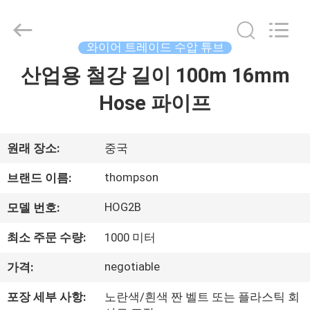
연
수
압
튜
브
와이어 트레이드 수압 튜브
협
력
산업용 철강 길이 100m 16mm
집
업
체.
Copyright
Hose 파이프
©
2021
제
-
2025
wirehydraulichose.com.
All
품
원래 장소:
중국
Rights
Reserved.
Developed
thompson
브랜드 이름:
by
ECER
회
HOG2B
모델 번호:
사
최소 주문 수량:
1000 미터
소
negotiable
가격:
개
포장 세부 사항:
노란색/흰색 짠 벨트 또는 플라스틱 회