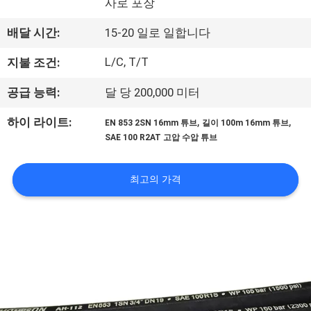
사로 포장
공
배달 시간:
15-20 일로 일합니다
장
L/C, T/T
지불 조건:
견
공급 능력:
달 당 200,000 미터
학
,
,
하이 라이트:
EN 853 2SN 16mm 튜브
길이 100m 16mm 튜브
SAE 100 R2AT 고압 수압 튜브
품
질
최고의 가격
관
리
문