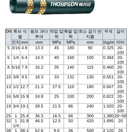
소
식
DN
튜브 식
펌프 과다
작업 압
폭발 압
최소 굽기 반
무게
길이
별
투여
력
력
지름
인치
mm
mm
MPa
MPa
mm
1kg/m
미터
5
3/16
4.8
13.3
45
180
90
0.325
20-
100
6
1/4
6.4
14.3
40
160
100
0.384
20-
100
8
5/16
7.9
16.2
35
140
115
0.460
20-
100
10
3/8
9.5
18.3
33
132
130
0.551
20-
100
13
1/2
12.7
21.3
27.5
110
180
0.667
20-
100
16
5/8
15.9
24.8
25
100
200
0.822
20-
100
19
3/4
19.1
28.5
21.5
86
240
1.020
20-
100
25
1
25.4
36.3
16.5
66
300
1.380
20~50
32
1
31.8
46.5
12.5
50
420
1.895
20
1/4
38
1
38.1
52.6
9.0
36
500
2.120
20