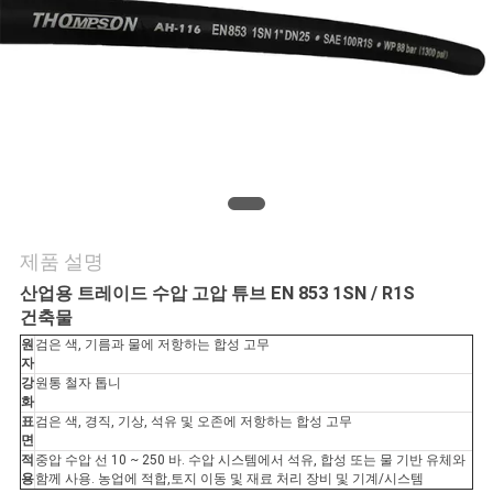
의
하
기
조
회
를
제품 설명
요
산업용 트레이드 수압 고압 튜브 EN 853 1SN / R1S
건축물
청
원
검은 색, 기름과 물에 저항하는 합성 고무
자
하
강
원통 철자 톱니
화
다
표
검은 색, 경직, 기상, 석유 및 오존에 저항하는 합성 고무
면
적
중압 수압 선 10 ~ 250 바. 수압 시스템에서 석유, 합성 또는 물 기반 유체와
용
함께 사용. 농업에 적합,토지 이동 및 재료 처리 장비 및 기계/시스템