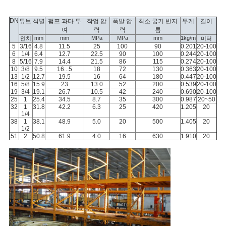
소
DN
튜브 식별
펌프 과다 투
작업 압
폭발 압
최소 굽기 반지
무게
길이
식
여
력
력
름
mm
mm
MPa
MPa
mm
1kg/m
인치
미터
5
3/16
4.8
11.5
25
100
90
0.201
20-100
6
1/4
6.4
12.7
22.5
90
100
0.244
20-100
8
5/16
7.9
14.4
21.5
86
115
0.274
20-100
10
3/8
9.5
16...5
18
72
130
0.363
20-100
13
1/2
12.7
19.5
16
64
180
0.447
20-100
16
5/8
15.9
23
13.0
52
200
0.539
20-100
19
3/4
19.1
26.7
10.5
42
240
0.690
20-100
25
1
25.4
34.5
8.7
35
300
0.987
20~50
32
1
31.8
42.2
6.3
25
420
1.205
20
1/4
38
1
38.1
48.9
5.0
20
500
1.405
20
1/2
51
2
50.8
61.9
4.0
16
630
1.910
20