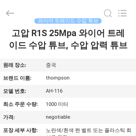
연
수
압
튜
브
와이어 트레이드 수압 튜브
협
력
고압 R1S 25Mpa 와이어 트레
집
업
체.
Copyright
이드 수압 튜브, 수압 압력 튜브
©
2021
제
-
2025
wirehydraulichose.com.
All
품
원래 장소:
중국
Rights
Reserved.
Developed
thompson
브랜드 이름:
by
ECER
회
AH-116
모델 번호:
사
최소 주문 수량:
1000 미터
소
negotiable
가격:
개
포장 세부 사항:
노란색/흰색 짠 벨트 또는 플라스틱 회