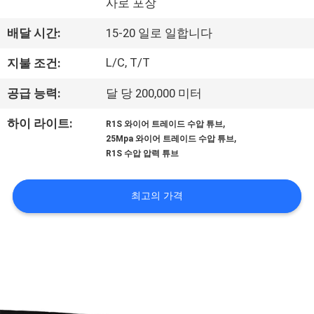
사로 포장
공
배달 시간:
15-20 일로 일합니다
장
L/C, T/T
지불 조건:
견
공급 능력:
달 당 200,000 미터
학
,
하이 라이트:
R1S 와이어 트레이드 수압 튜브
,
25Mpa 와이어 트레이드 수압 튜브
품
R1S 수압 압력 튜브
질
최고의 가격
관
리
문