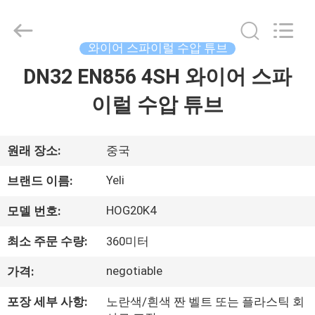
인
치
수
압
튜
와이어 스파이럴 수압 튜브
브
supplier.
DN32 EN856 4SH 와이어 스파
집
Copyright
©
2021
이럴 수압 튜브
-
2025
Chenbo
제
Rubber
and
Plastic
품
원래 장소:
중국
Technology
(Hebei)
Co.,
Yeli
브랜드 이름:
Ltd.
All
회
Rights
Reserved.
HOG20K4
모델 번호:
Developed
사
by
ECER
최소 주문 수량:
360미터
소
negotiable
가격:
개
포장 세부 사항:
노란색/흰색 짠 벨트 또는 플라스틱 회