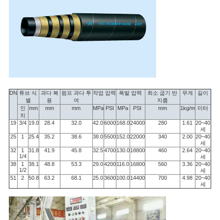
하
다
사
이
DN
튜브 식
과다 복
펌프 과다 투
작업 압력
폭발 압력
최소 굽기 반
무게
길이
트
별
용
여
지름
인
mm
mm
mm
MPa
PSI
MPa
PSI
mm
1kg/m
미터
맵
치
19
3/4
19.0
28.4
32.0
42.0
6000
168.0
24000
280
1.61
20~40
세
25
1
25.4
35.2
38.6
38.0
5500
152.0
22000
340
2.00
20~40
세
PRIVACY
32
1
31.8
41.9
45.8
32.5
4700
130.0
18800
460
2.64
20~40
1/4
세
POLICY
38
1
38.1
48.8
53.3
29.0
4200
116.0
16800
560
3.36
20~40
1/2
세
51
2
50.8
63.2
68.1
25.0
3600
100.0
14400
700
4.98
20~40
세