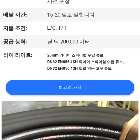
사로 포장
공
배달 시간:
15-20 일로 일합니다
장
L/C, T/T
지불 조건:
견
공급 능력:
달 당 200,000 미터
학
,
하이 라이트:
25mm 와이어 스파이럴 수압 튜브
,
DN32 EN856 4SH 와이어 스파이럴 수압 튜브
품
DN32 EN856 4SH 철로 엮은 고무 튜브
질
최고의 가격
관
리
문