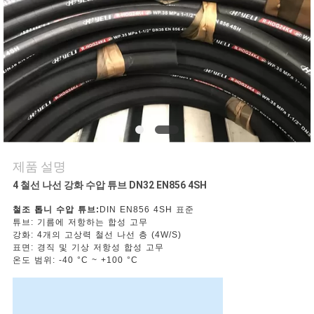
의
하
기
소
식
제품 설명
조
4 철선 나선 강화 수압 튜브 DN32 EN856 4SH
회
철조 톱니 수압 튜브:
DIN EN856 4SH 표준
튜브: 기름에 저항하는 합성 고무
를
강화: 4개의 고상력 철선 나선 층 (4W/S)
표면: 경직 및 기상 저항성 합성 고무
온도 범위: -40 °C ~ +100 °C
요
청