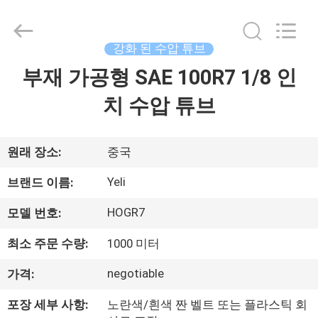
R6
와
이
어
강
강화 된 수압 튜브
화
튜
부재 가공형 SAE 100R7 1/8 인
집
브
협
력
치 수압 튜브
업
체.
제
Copyright
©
2021
품
-
원래 장소:
중국
2025
wirehydraulichose.com.
All
Yeli
브랜드 이름:
Rights
Reserved.
회
Developed
HOGR7
모델 번호:
by
ECER
사
최소 주문 수량:
1000 미터
소
negotiable
가격:
개
포장 세부 사항:
노란색/흰색 짠 벨트 또는 플라스틱 회