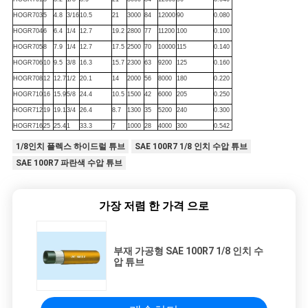
소
HOGR703
5
4.8
3/16
10.5
21
3000
84
12000
90
0.080
식
HOGR704
6
6.4
1/4
12.7
19.2
2800
77
11200
100
0.100
HOGR705
8
7.9
1/4
12.7
17.5
2500
70
10000
115
0.140
HOGR706
10
9.5
3/8
16.3
15.7
2300
63
9200
125
0.160
HOGR708
12
12.7
1/2
20.1
14
2000
56
8000
180
0.220
HOGR710
16
15.9
5/8
24.4
10.5
1500
42
6000
205
0.250
HOGR712
19
19.1
3/4
26.4
8.7
1300
35
5200
240
0.300
HOGR716
25
25.4
1
33.3
7
1000
28
4000
300
0.542
1/8인치 플렉스 하이드럴 튜브
SAE 100R7 1/8 인치 수압 튜브
SAE 100R7 파란색 수압 튜브
가장 저렴 한 가격 으로
부재 가공형 SAE 100R7 1/8 인치 수
압 튜브