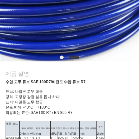
의
하
기
조
회
를
제품 설명
요
수압 고무 튜브 SAE 100R7/비전도 수압 튜브 R7
튜브: 나일론 고무 합금
청
강화: 고장장 강철 섬유 톱니 하나
표지: 나일론 고무 합금
하
온도 범위: -40°C ~ +100°C
적용되는 표준: SAE I 00 R7 / EN 855 R7
다
제품 코드
무게
튜브 사이즈
펌프 과다 투여
최대 작업 압력
최소 폭발 압력
최소 굽기 반지름
DN
mm
인치
mm
MPa
PSI
MPa
PSI
mm
1kg/m
HOGR701
3
3.2
1/8
8.5
21
3000
84
12000
90
0.040