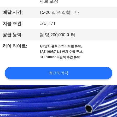
사로 포장
공
배달 시간:
15-20 일로 일합니다
장
L/C, T/T
지불 조건:
견
공급 능력:
달 당 200,000 미터
학
,
하이 라이트:
1/8인치 플렉스 하이드럴 튜브
,
SAE 100R7 1/8 인치 수압 튜브
품
SAE 100R7 파란색 수압 튜브
질
최고의 가격
관
리
문