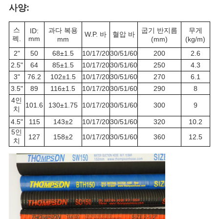
하
사양:
다
스
과다 복용
굽기 반지름
무게
ID:
W.P. 바
혈압 바
펙.
mm
mm
(mm)
(kg/m)
2"
50
68±1.5
10/17/20
30/51/60
200
2.6
사
2.5"
64
85±1.5
10/17/20
30/51/60
250
4.3
이
3"
76.2
102±1.5
10/17/20
30/51/60
270
6.1
3.5"
89
116±1.5
10/17/20
30/51/60
290
8
트
4인
101.6
130±1.75
10/17/20
30/51/60
300
9
치
맵
4.5"
115
143±2
10/17/20
30/51/60
320
10.2
5인
127
158±2
10/17/20
30/51/60
360
12.5
치
PRIVACY
POLICY