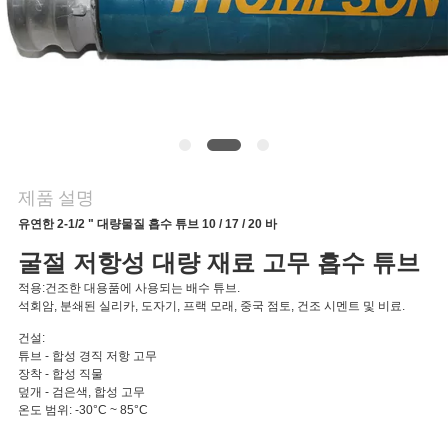
의
하
기
소
식
제품 설명
유연한 2-1/2 " 대량물질 흡수 튜브 10 / 17 / 20 바
조
굴절 저항성 대량 재료 고무 흡수 튜브
적용:
건조한 대용품에 사용되는 배수 튜브.
회
석회암, 분쇄된 실리카, 도자기, 프랙 모래, 중국 점토, 건조 시멘트 및 비료.
를
건설:
튜브 - 합성 경직 저항 고무
요
장착 - 합성 직물
덮개 - 검은색, 합성 고무
온도 범위: -30°C ~ 85°C
청