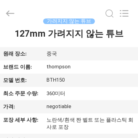
려
지
지
않
는
가려지지 않는 튜브
튜
브
127mm 가려지지 않는 튜브
집
supplier.
Copyright
©
2021
-
2025
제
원래 장소:
중국
Chenbo
Rubber
and
품
thompson
브랜드 이름:
Plastic
Technology
(Hebei)
BTH150
모델 번호:
Co.,
Ltd.
회
All
Rights
최소 주문 수량:
360미터
Reserved.
사
Developed
by
negotiable
가격:
ECER
소
포장 세부 사항:
노란색/흰색 짠 벨트 또는 플라스틱 회
개
사로 포장