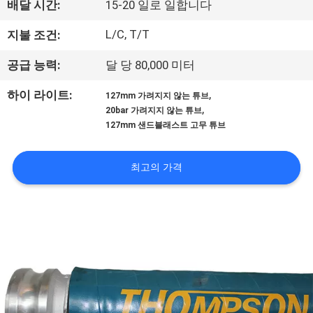
배달 시간:
15-20 일로 일합니다
공
L/C, T/T
지불 조건:
장
공급 능력:
달 당 80,000 미터
견
,
하이 라이트:
127mm 가려지지 않는 튜브
학
,
20bar 가려지지 않는 튜브
127mm 샌드블래스트 고무 튜브
품
최고의 가격
질
관
리
문