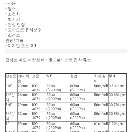
- 사용
• 청소
• 조건화
• 벗기기
• 건설 현장
• 고속도로 유지보수
• 조선소
안전/기술:
• 디자인 요소: 3:1
경사성 마모 저항성 nbr 샌드블래스트 접착 튜브
신분증
과다 복
표준
W.P.
혈압
최대 길
무게
용
이
3/8"
23mm
ISO
20bar
60bar
50m/roll
0.50kg/m
4079
((290Psi)
((900Psi)
1/2인
26mm
ISO
20bar
60bar
50m/roll
00.68kg/m
4079
((290Psi)
((900Psi)
치
5/8"
29mm
ISO
20bar
60bar
50m/roll
00.78kg/m
4079
((290Psi)
((900Psi)
3/4인
32mm
ISO
20bar
60bar
50m/roll
00.88kg/m
4079
((290Psi)
((900Psi)
치
1"
39mm
ISO
20bar
60bar
61m/roll
1.00kg/m
4079
((290Psi)
((900Psi)