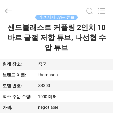
2026
Chenbo
Rubber
and
Plastic
가려지지 않는 튜브
Technology
(Hebei)
샌드블래스트 커플링 2인치 10
집
Co.,
Ltd.
All
바르 굴절 저항 튜브, 나선형 수
Rights
Reserved.
Developed
제
압 튜브
by
ECER
품
원래 장소:
중국
회
thompson
브랜드 이름:
사
SB300
모델 번호:
소
최소 주문 수량:
1000 미터
개
negotiable
가격: