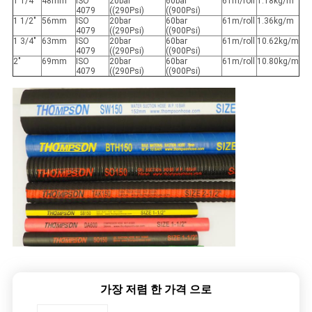
1 1/4"
48mm
ISO
20bar
60bar
61m/roll
1.18kg/m
4079
((290Psi)
((900Psi)
1 1/2"
56mm
ISO
20bar
60bar
61m/roll
1.36kg/m
4079
((290Psi)
((900Psi)
1 3/4"
63mm
ISO
20bar
60bar
61m/roll
10.62kg/m
4079
((290Psi)
((900Psi)
2"
69mm
ISO
20bar
60bar
61m/roll
10.80kg/m
4079
((290Psi)
((900Psi)
가장 저렴 한 가격 으로