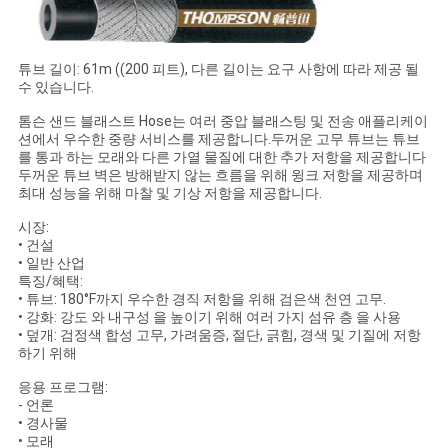
하
다
튜브 길이: 61m ((200 피트), 다른 길이는 요구 사항에 따라 제공 될
수 있습니다.
사
톰슨 샌드 블래스트 Hose는 여러 중압 블래스팅 및 전송 애플리케이
션에서 우수한 중량 서비스를 제공합니다.두꺼운 고무 튜브는 튜브
이
를 통과 하는 모래와 다른 가열 물질에 대한 추가 저항을 제공합니다
두꺼운 튜브 벽은 방해받지 않는 흐름을 위해 윙크 저항을 제공하며
최대 성능을 위해 마찰 및 기상 저항을 제공합니다.
트
시장:
맵
• 건설
• 일반 산업
특징/혜택:
• 튜브: 180°F까지 우수한 경직 저항을 위해 검은색 천연 고무.
PRIVACY
• 강화: 강도 와 내구성 을 높이기 위해 여러 가지 섬유 층 을 사용
• 덮개: 검정색 합성 고무, 가려움증, 절단, 긁힘, 경색 및 기질에 저항
POLICY
하기 위해
응용 프로그램:
- 언론
• 경사물
• 모래