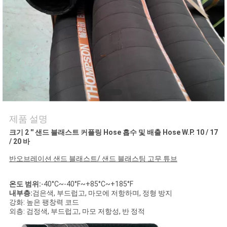
의
하
기
소
식
제품 설명
조
크기 2 ′′ 샌드 블래스트 커플링 Hose 흡수 및 배출 Hose W.P. 10 / 17
/ 20 바
회
반오브레이션 샌드 블래스트/ 샌드 블래스팅 고무 튜브
를
온도 범위:
-40°C~-40°F~+85°C~+185°F
요
내부층:
검은색, 부드럽고, 마모에 저항하며, 정형 방지
강화: 높은 팽창력 코드
청
외층: 검정색, 부드럽고, 마모 저항성, 반 정적