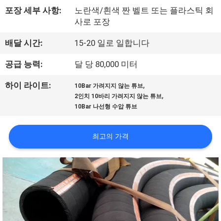
포장 세부 사항:
노란색/흰색 짠 벨트 또는 플라스틱 회
공
사로 포장
장
배달 시간:
15-20 일로 일합니다
견
공급 능력:
달 당 80,000 미터
학
,
하이 라이트:
10Bar 가려지지 않는 튜브
,
2인치 10바리 가려지지 않는 튜브
품
10Bar 나선형 수압 튜브
질
최고의 가격
관
리
문