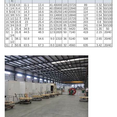
하
치
5
3/16
4.8
11.1
13.4
41.4
6000
165
23720
89
0.32
50/100
6
1/4
6.4
12.7
15.0
40.0
5800
160
22840
102
0.36
50/100
다
8
5/16
7.9
14.3
16.6
36.0
5250
140
20000
114
0.45
50/100
10
3/8
9.5
16.7
19.0
33.1
4800
132
18840
127
0.54
50/100
13
1/2
12.7
19.8
22.2
27.6
4000
110
15720
178
0.68
50/100
16
5/8
15.9
23
25.4
25.0
3630
100
14280
203
0.8
50/100
19
3/4
19.0
27
29.3
21.5
3120
85
12280
241
0.94
50/100
25
1
25.4
34.9
38.0
16.5
2400
65
9420
305
1.35
50
사
32
1
31.8
44.5
48.3
12.5
1820
50
7140
419
2.15
20/40
1/4
38
1
38.1
50.8
54.6
9.0
1310
36
5140
508
2.65
20/40
이
1/2
51
2
50.8
63.5
67.3
8.0
1160
32
4560
635
3.42
20/40
트
맵
PRIVACY
POLICY