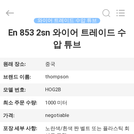
연
수
압
튜
브
와이어 트레이드 수압 튜브
supplier.
Copyright
En 853 2sn 와이어 트레이드 수
집
©
2021
-
압 튜브
2025
Chenbo
Rubber
제
and
Plastic
Technology
품
원래 장소:
중국
(Hebei)
Co.,
Ltd.
thompson
브랜드 이름:
All
Rights
회
Reserved.
Developed
HOG2B
모델 번호:
by
사
ECER
최소 주문 수량:
1000 미터
소
negotiable
가격:
개
포장 세부 사항:
노란색/흰색 짠 벨트 또는 플라스틱 회