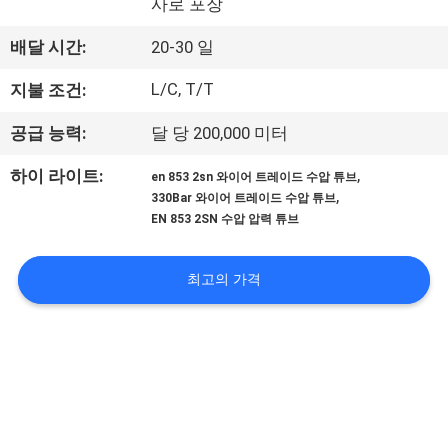
사로 포장
공
배달 시간:
20-30 일
장
L/C, T/T
지불 조건:
견
공급 능력:
달 당 200,000 미터
학
,
하이 라이트:
en 853 2sn 와이어 트레이드 수압 튜브
,
330Bar 와이어 트레이드 수압 튜브
품
EN 853 2SN 수압 압력 튜브
질
최고의 가격
관
리
문