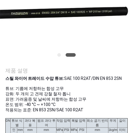
의
하
기
소
식
제품 설명
조
스틸 와이어 트레이드 수압 튜브:
SAE 100 R2AT/DIN EN 853 2SN
회
튜브: 기름에 저항하는 합성 고무
강화: 두 개의 고 견제 강철 철자 톱니
를
표면: 가려움증 및 날씨에 저항하는 합성 고무
온도 범위: -40 °C ~ +100 °C
적용되는 표준: EN 853 2SN/SAE 100 R2AT
요
DN
튜브 식
과다 복
펌프 과다 투
작업 압력
폭발 압력
최소 굽기 반지
무게
길이
청
별
용
여
름
인
mm
mm
mm
MPa
PSI
MPa
PSI
mm
1kg/m
미터