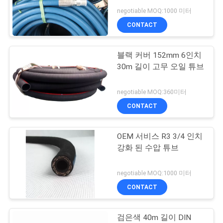
의
negotiable MOQ:1000 미터
하
CONTACT
9
기
블랙 커버 152mm 6인치
산업용 고무 물 튜브
30m 길이 고무 오일 튜브
소
식
negotiable MOQ:360미터
CONTACT
조
OEM 서비스 R3 3/4 인치
6
회
강화 된 수압 튜브
를
충돌 공기 호스
negotiable MOQ:1000 미터
요
CONTACT
청
검은색 40m 길이 DIN