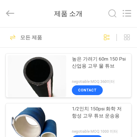
연
수
압
제품 소개
튜
브
협
력
집
71
업
체.
모든 제품
와이어 트레이드 수
Copyright
©
2021
제
-
압 튜브
2025
높은 가려기 60m 150 Psi
Chenbo
Rubber
품
산업용 고무 물 튜브
and
Plastic
Technology
(Hebei)
negotiable MOQ:360미터
Co.,
회
Ltd.
CONTACT
All
Rights
20
사
Reserved.
Developed
와이어 스파이럴 수
by
1/2인치 150psi 화학 저
소
ECER
항성 고무 튜브 운송용
압 튜브
개
negotiable MOQ:1000 미터