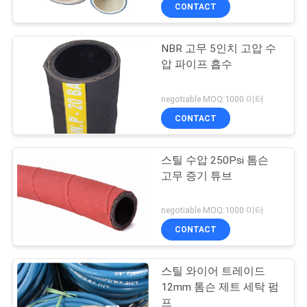
CONTACT
공
장
NBR 고무 5인치 고압 수
17
압 파이프 흡수
견
강화 된 수압 튜브
학
negotiable MOQ:1000 미터
CONTACT
품
스틸 수압 250Psi 톰슨
질
고무 증기 튜브
관
21
negotiable MOQ:1000 미터
리
CONTACT
고무유 튜브
스틸 와이어 트레이드
문
12mm 톰슨 제트 세탁 펌
프