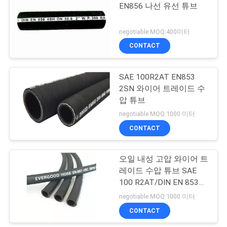
하
EN856 나선 유선 튜브
다
10
negotiable MOQ:400미터
CONTACT
제트 세척 펌프
사
SAE 100R2AT EN853
이
2SN 와이어 트레이드 수
트
압 튜브
negotiable MOQ:1000 미터
맵
CONTACT
6
PRIVACY
오일 내성 고압 와이어 트
고무 증기 튜브
POLICY
레이드 수압 튜브 SAE
100 R2AT/DIN EN 853
2SN
negotiable MOQ:1000 미터
CONTACT